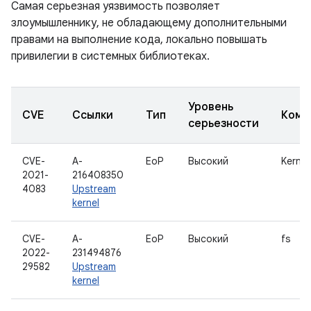
Самая серьезная уязвимость позволяет
злоумышленнику, не обладающему дополнительными
правами на выполнение кода, локально повышать
привилегии в системных библиотеках.
Уровень
CVE
Ссылки
Тип
Комп
серьезности
CVE-
A-
EoP
Высокий
Kernel
2021-
216408350
4083
Upstream
kernel
CVE-
A-
EoP
Высокий
fs
2022-
231494876
29582
Upstream
kernel