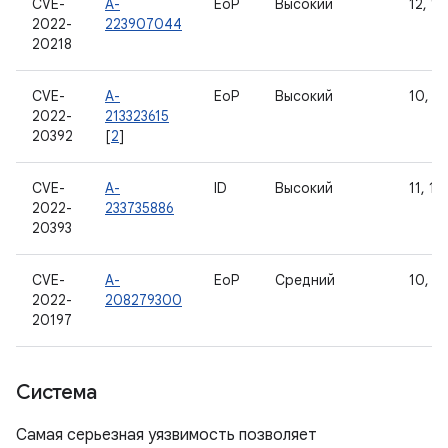
CVE-
A-
EoP
Высокий
12, 12
2022-
223907044
20218
CVE-
A-
EoP
Высокий
10, 11
2022-
213323615
20392
[
2
]
CVE-
A-
ID
Высокий
11, 12
2022-
233735886
20393
CVE-
A-
EoP
Средний
10, 11
2022-
208279300
20197
Система
Самая серьезная уязвимость позволяет