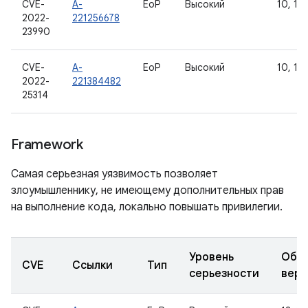
CVE-
A-
EoP
Высокий
10, 11,
2022-
221256678
23990
CVE-
A-
EoP
Высокий
10, 11,
2022-
221384482
25314
Framework
Самая серьезная уязвимость позволяет
злоумышленнику, не имеющему дополнительных прав
на выполнение кода, локально повышать привилегии.
Уровень
Обн
CVE
Ссылки
Тип
серьезности
верс