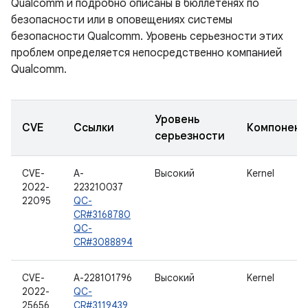
Qualcomm и подробно описаны в бюллетенях по
безопасности или в оповещениях системы
безопасности Qualcomm. Уровень серьезности этих
проблем определяется непосредственно компанией
Qualcomm.
Уровень
CVE
Ссылки
Компонент
серьезности
CVE-
A-
Высокий
Kernel
2022-
223210037
22095
QC-
CR#3168780
QC-
CR#3088894
CVE-
A-228101796
Высокий
Kernel
2022-
QC-
25656
CR#3119439