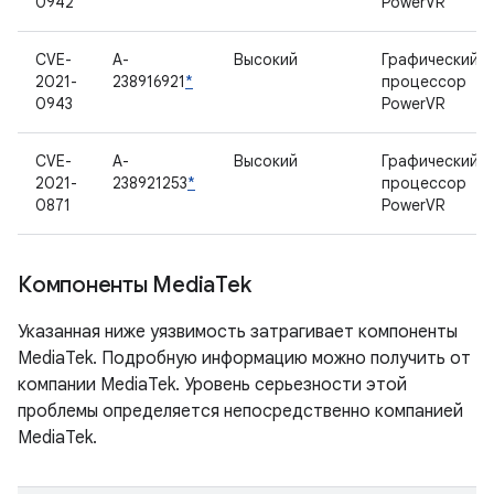
0942
PowerVR
CVE-
A-
Высокий
Графический
2021-
238916921
*
процессор
0943
PowerVR
CVE-
A-
Высокий
Графический
2021-
238921253
*
процессор
0871
PowerVR
Компоненты Media
Tek
Указанная ниже уязвимость затрагивает компоненты
MediaTek. Подробную информацию можно получить от
компании MediaTek. Уровень серьезности этой
проблемы определяется непосредственно компанией
MediaTek.