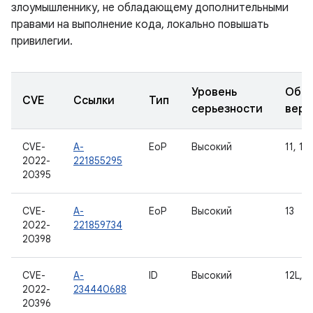
злоумышленнику, не обладающему дополнительными
правами на выполнение кода, локально повышать
привилегии.
Уровень
Обно
CVE
Ссылки
Тип
серьезности
верс
CVE-
A-
EoP
Высокий
11, 12,
2022-
221855295
20395
CVE-
A-
EoP
Высокий
13
2022-
221859734
20398
CVE-
A-
ID
Высокий
12L, 1
2022-
234440688
20396