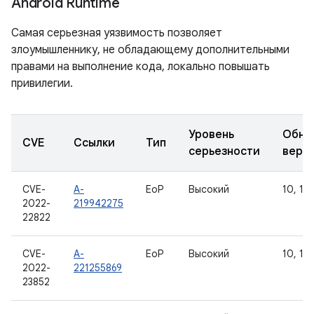
Android Runtime
Самая серьезная уязвимость позволяет
злоумышленнику, не обладающему дополнительными
правами на выполнение кода, локально повышать
привилегии.
Уровень
Обно
CVE
Ссылки
Тип
серьезности
верс
CVE-
A-
EoP
Высокий
10, 11,
2022-
219942275
22822
CVE-
A-
EoP
Высокий
10, 11,
2022-
221255869
23852