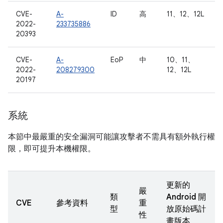
CVE-
A-
ID
高
11、12、12L
2022-
233735886
20393
CVE-
A-
EoP
中
10、11、
2022-
208279300
12、12L
20197
系統
本節中最嚴重的安全漏洞可能讓攻擊者不需具有額外執行權
限，即可提升本機權限。
更新的
嚴
類
Android 開
CVE
參考資料
重
型
放原始碼計
性
畫版本