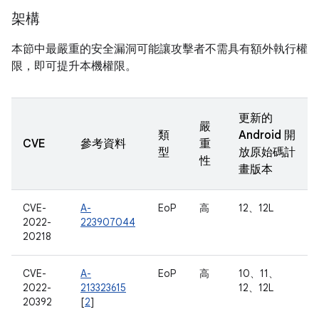
架構
本節中最嚴重的安全漏洞可能讓攻擊者不需具有額外執行權
限，即可提升本機權限。
更新的
嚴
類
Android 開
CVE
參考資料
重
型
放原始碼計
性
畫版本
CVE-
A-
EoP
高
12、12L
2022-
223907044
20218
CVE-
A-
EoP
高
10、11、
2022-
213323615
12、12L
20392
[
2
]