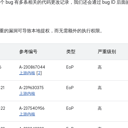
如果某个 bug 有多条相关的代码更改记录，我们还会通过 bug ID
重的漏洞可导致本地提权，而无需额外的执行权限。
参考编号
类型
严重级别
6
A-230867044
EoP
高
上游内核
[
2
]
21
A-239630375
EoP
高
上游内核
422
A-237540956
EoP
高
上游内核