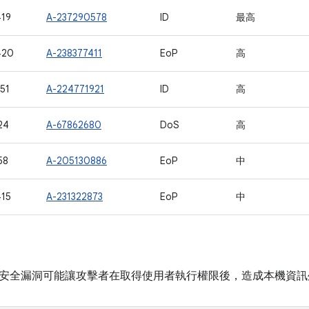
19
A-237290578
ID
最高
420
A-238377411
EoP
高
51
A-224771921
ID
高
24
A-67862680
DoS
高
58
A-205130886
EoP
中
15
A-231322873
EoP
中
安全漏洞可能讓攻擊者在取得使用者執行權限後，造成本機資訊