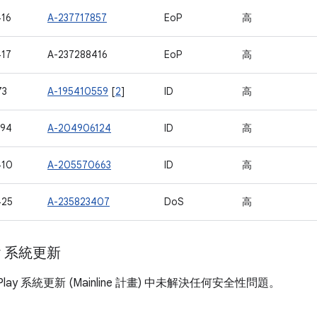
16
A-237717857
EoP
高
17
A-237288416
EoP
高
73
A-195410559
[
2
]
ID
高
394
A-204906124
ID
高
410
A-205570663
ID
高
425
A-235823407
DoS
高
ay 系統更新
 Play 系統更新 (Mainline 計畫) 中未解決任何安全性問題。