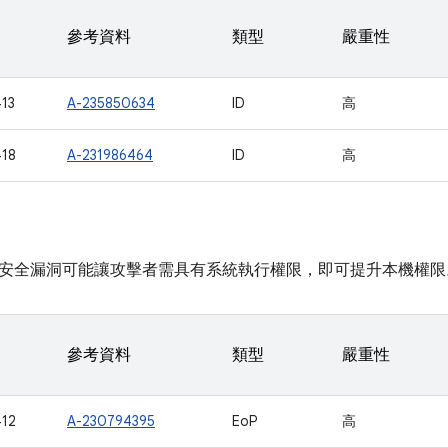
參考資料
類型
嚴重性
13
A-235850634
ID
高
18
A-231986464
ID
高
安全漏洞可能讓攻擊者需具有系統執行權限，即可提升本機權限
參考資料
類型
嚴重性
12
A-230794395
EoP
高