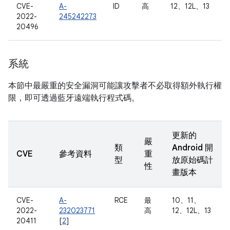
CVE-
A-
ID
高
12、12L、13
2022-
245242273
20496
系統
本節中最嚴重的安全漏洞可能讓攻擊者不必取得額外執行權
限，即可透過藍牙遠端執行程式碼。
更新的
嚴
類
Android 開
CVE
參考資料
重
型
放原始碼計
性
畫版本
CVE-
A-
RCE
最
10、11、
2022-
232023771
高
12、12L、13
20411
[
2
]