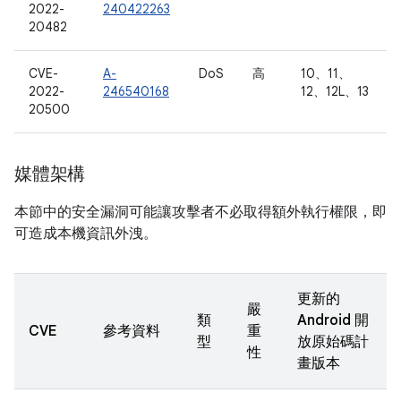
2022-
240422263
20482
CVE-
A-
DoS
高
10、11、
2022-
246540168
12、12L、13
20500
媒體架構
本節中的安全漏洞可能讓攻擊者不必取得額外執行權限，即
可造成本機資訊外洩。
更新的
嚴
類
Android 開
CVE
參考資料
重
型
放原始碼計
性
畫版本