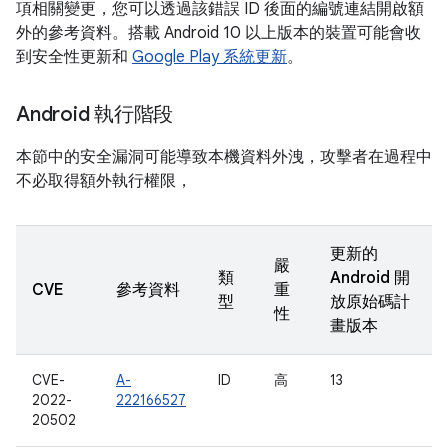
項相關變更，您可以透過該錯誤 ID 後面的編號連結開啟額
外的參考資料。搭載 Android 10 以上版本的裝置可能會收
到安全性更新和
Google Play 系統更新
。
Android 執行階段
本節中的安全漏洞可能導致本機資料外洩，攻擊者在過程中
不必取得額外執行權限，
更新的
嚴
類
Android 開
CVE
參考資料
重
型
放原始碼計
性
畫版本
CVE-
A-
ID
高
13
2022-
222166527
20502