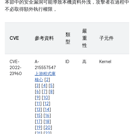
本節中的安全漏洞可能導致本機資料外洩，攻擊者在過程中
不必取得額外執行權限，
嚴
類
CVE
參考資料
重
子元件
型
性
CVE-
A-
ID
高
Kernel
2022-
215557547
23960
上游程式庫
核心
[
2
]
[
3
] [
4
] [
5
]
[
6
] [
7
] [
8
]
[
9
] [
10
]
[
11
] [
12
]
[
13
] [
14
]
[
15
] [
16
]
[
17
] [
18
]
[
19
] [
20
]
[
21
] [
22
]