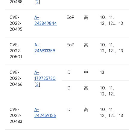
20488
[
2
]
CVE-
A-
EoP
高
10、11、
2022-
243849844
12、12L、13
20495
CVE-
A-
EoP
高
10、11、
2022-
246933359
12、12L、13
20501
CVE-
A-
ID
中
13
2022-
179725730
20466
[
2
]
ID
高
10、11、
12、12L
CVE-
A-
ID
高
10、11、
2022-
242459126
12、12L、13
20483