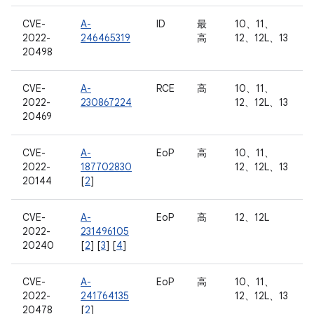
CVE-
A-
ID
最
10、11、
2022-
246465319
高
12、12L、13
20498
CVE-
A-
RCE
高
10、11、
2022-
230867224
12、12L、13
20469
CVE-
A-
EoP
高
10、11、
2022-
187702830
12、12L、13
20144
[
2
]
CVE-
A-
EoP
高
12、12L
2022-
231496105
20240
[
2
] [
3
] [
4
]
CVE-
A-
EoP
高
10、11、
2022-
241764135
12、12L、13
20478
[
2
]