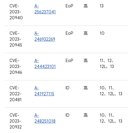
CVE-
A-
EoP
高
13
2023-
256237041
20940
CVE-
A-
EoP
高
10
2023-
246932269
20945
CVE-
A-
EoP
高
11、12、
2023-
244423101
12L、13
20946
CVE-
A-
ID
高
10、11、
2022-
241927115
12、12L、13
20481
CVE-
A-
ID
高
10、11、
2023-
248251018
12、12L、13
20932