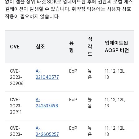
없이 앱을 상위 타겟 SDK로 업데이트한 후에 권한의 로컬 에스
컬레이션이 발생할 수 있습니다. 취약점 악용에는 사용자 상호
작용이 필요하지 않습니다.
심
유
업데이트된
CVE
참조
각
형
AOSP 버전
도
CVE-
A-
EoP
높
11, 12, 12L,
2023-
221040577
음
13
20906
CVE-
A-
EoP
높
11, 12, 12L,
2023-
242537498
음
13
20911
CVE-
A-
EoP
높
11, 12, 12L,
2023-
242605257
음
13