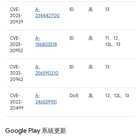
CVE-
A-
ID
高
13
2023-
234442700
20929
CVE-
A-
ID
高
11、12、
2023-
186803518
12L、13
20952
CVE-
A-
ID
高
13
2023-
256590210
20962
CVE-
A-
DoS
高
12、12L、13
2022-
246539931
20499
Google Play 系統更新