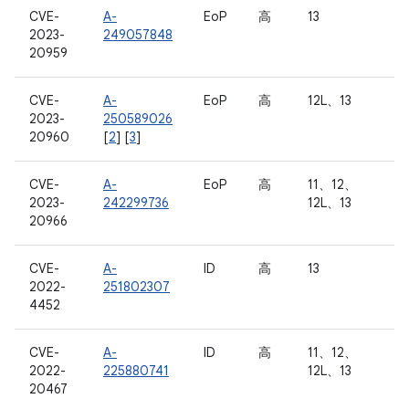
CVE-
A-
EoP
高
13
2023-
249057848
20959
CVE-
A-
EoP
高
12L、13
2023-
250589026
20960
[
2
] [
3
]
CVE-
A-
EoP
高
11、12、
2023-
242299736
12L、13
20966
CVE-
A-
ID
高
13
2022-
251802307
4452
CVE-
A-
ID
高
11、12、
2022-
225880741
12L、13
20467