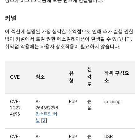
참조가 버그 ID 다음에 오는 번호에 연결됩니다.
커널
이 섹션에 설명된 가장 심각한 취약점으로 인해 추가 실행 권한
없이 커널에서 로컬 권한 에스컬레이션이 발생할 수 있습니다.
취약점 악용에는 사용자 상호작용이 필요하지 않습니다.
심
유
하위 구성요
CVE
참조
각
형
소
도
CVE-
A-
EoP
높
io_uring
2022-
264692298
음
4696
업스트림 커
널
[
2
]
CVE-
A-
EoP
높
USB