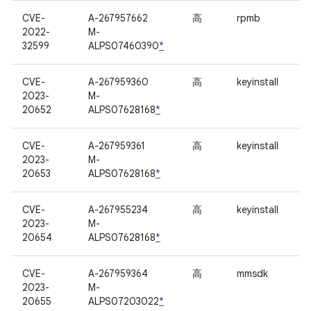
CVE-
A-267957662
高
rpmb
2022-
M-
32599
ALPS07460390
*
CVE-
A-267959360
高
keyinstall
2023-
M-
20652
ALPS07628168
*
CVE-
A-267959361
高
keyinstall
2023-
M-
20653
ALPS07628168
*
CVE-
A-267955234
高
keyinstall
2023-
M-
20654
ALPS07628168
*
CVE-
A-267959364
高
mmsdk
2023-
M-
20655
ALPS07203022
*