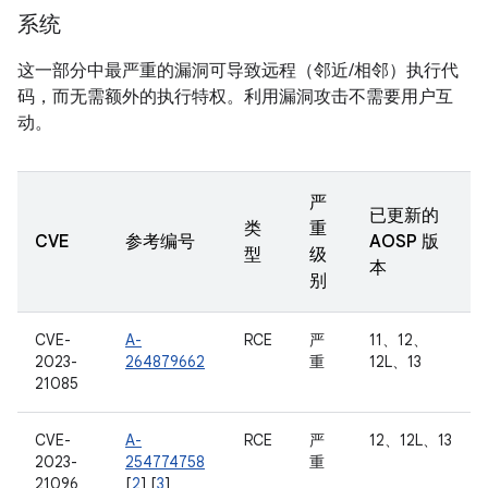
系统
这一部分中最严重的漏洞可导致远程（邻近/相邻）执行代
码，而无需额外的执行特权。利用漏洞攻击不需要用户互
动。
严
已更新的
类
重
CVE
参考编号
AOSP 版
型
级
本
别
CVE-
A-
RCE
严
11、12、
2023-
264879662
重
12L、13
21085
CVE-
A-
RCE
严
12、12L、13
2023-
254774758
重
21096
[
2
] [
3
]