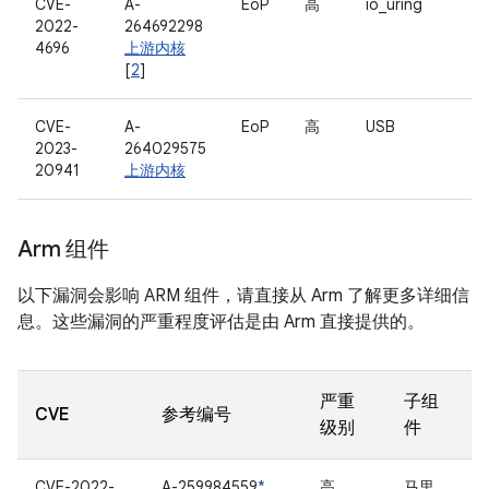
CVE-
A-
EoP
高
io_uring
2022-
264692298
4696
上游内核
[
2
]
CVE-
A-
EoP
高
USB
2023-
264029575
20941
上游内核
Arm 组件
以下漏洞会影响 ARM 组件，请直接从 Arm 了解更多详细信
息。这些漏洞的严重程度评估是由 Arm 直接提供的。
严重
子组
CVE
参考编号
级别
件
CVE-2022-
A-259984559
*
高
马里