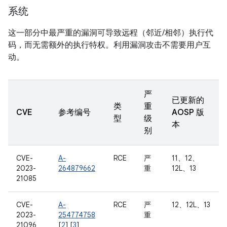
系统
这一部分中最严重的漏洞可导致远程（邻近/相邻）执行代
码，而无需额外的执行特权。利用漏洞攻击不需要用户互
动。
严
已更新的
类
重
CVE
参考编号
AOSP 版
型
级
本
别
CVE-
A-
RCE
严
11、12、
2023-
264879662
重
12L、13
21085
CVE-
A-
RCE
严
12、12L、13
2023-
254774758
重
21096
[
2
] [
3
]