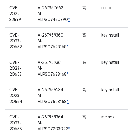
CVE-
A-267957662
高
rpmb
2022-
M-
32599
ALPS07460390
*
CVE-
A-267959360
高
keyinstall
2023-
M-
20652
ALPS07628168
*
CVE-
A-267959361
高
keyinstall
2023-
M-
20653
ALPS07628168
*
CVE-
A-267955234
高
keyinstall
2023-
M-
20654
ALPS07628168
*
CVE-
A-267959364
高
mmsdk
2023-
M-
20655
ALPS07203022
*