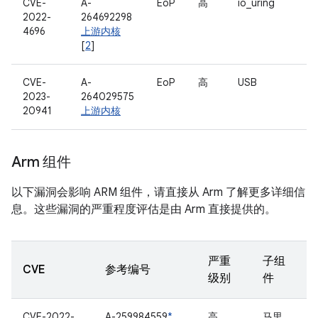
CVE-
A-
EoP
高
io_uring
2022-
264692298
4696
上游内核
[
2
]
CVE-
A-
EoP
高
USB
2023-
264029575
20941
上游内核
Arm 组件
以下漏洞会影响 ARM 组件，请直接从 Arm 了解更多详细信
息。这些漏洞的严重程度评估是由 Arm 直接提供的。
严重
子组
CVE
参考编号
级别
件
CVE-2022-
A-259984559
*
高
马里