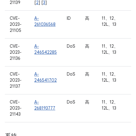
21139
[
2
] [
3
]
CVE-
A-
ID
高
11、12、
2023-
261036568
12L、13
21105
CVE-
A-
DoS
高
11、12、
2023-
246542285
12L、13
21136
CVE-
A-
DoS
高
11、12、
2023-
246541702
12L、13
21137
CVE-
A-
DoS
高
11、12、
2023-
268193777
12L、13
21143