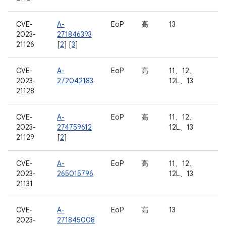
CVE-
A-
EoP
高
13
2023-
271846393
21126
[
2
] [
3
]
CVE-
A-
EoP
高
11、12、
2023-
272042183
12L、13
21128
CVE-
A-
EoP
高
11、12、
2023-
274759612
12L、13
21129
[
2
]
CVE-
A-
EoP
高
11、12、
2023-
265015796
12L、13
21131
CVE-
A-
EoP
高
13
2023-
271845008