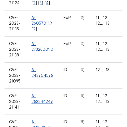
21124
[
2
] [
3
] [
4
]
CVE-
A-
EoP
高
11、12、
2023-
260570119
12L、13
21135
[
2
]
CVE-
A-
EoP
高
11、12、
2023-
273260090
12L、13
21138
CVE-
A-
ID
高
12L、13
2023-
242704576
21095
CVE-
A-
ID
高
11、12、
2023-
262244249
12L、13
21141
CVE-
A-
ID
高
11、12、