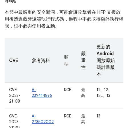
系統
本節中最嚴重的安全漏洞，可能會讓攻擊者在 HFP 支援啟
用後透過藍牙遠端執行程式碼，過程中不必取得額外執行權
限，也不必與使用者互動。
更新的
嚴
Android
類
CVE
參考資料
重
開放原始
型
性
碼計畫版
本
CVE-
A-
RCE
最
11、12、
2023-
239414876
高
12L、13
21108
CVE-
A-
RCE
最
13
2023-
273502002
高
21130