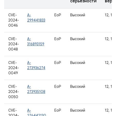
серьезности
верс
CVE-
A-
EoP
Высокий
12, 12L
2024-
299441833
0046
CVE-
A-
EoP
Высокий
12, 12L
2024-
316893159
0048
CVE-
A-
EoP
Высокий
12, 12L
2024-
273936274
0049
CVE-
A-
EoP
Высокий
12, 12L
2024-
273935108
0050
CVE-
A-
EoP
Высокий
12, 12L
2024-
276442130