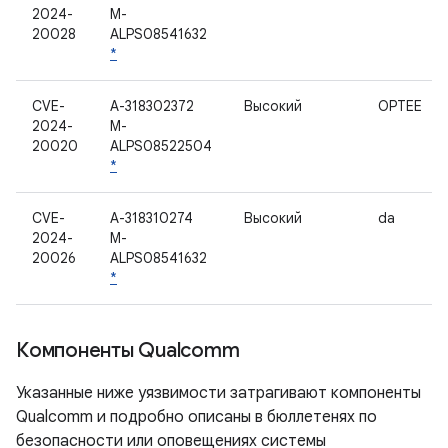
2024-
M-
20028
ALPS08541632
*
CVE-
A-318302372
Высокий
OPTEE
2024-
M-
20020
ALPS08522504
*
CVE-
A-318310274
Высокий
da
2024-
M-
20026
ALPS08541632
*
Компоненты Qualcomm
Указанные ниже уязвимости затрагивают компоненты
Qualcomm и подробно описаны в бюллетенях по
безопасности или оповещениях системы