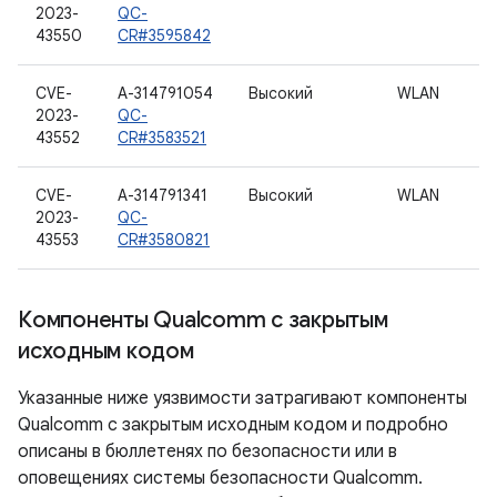
2023-
QC-
43550
CR#3595842
CVE-
A-314791054
Высокий
WLAN
2023-
QC-
43552
CR#3583521
CVE-
A-314791341
Высокий
WLAN
2023-
QC-
43553
CR#3580821
Компоненты Qualcomm с закрытым
исходным кодом
Указанные ниже уязвимости затрагивают компоненты
Qualcomm с закрытым исходным кодом и подробно
описаны в бюллетенях по безопасности или в
оповещениях системы безопасности Qualcomm.