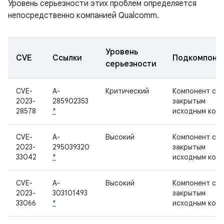
Уровень серьезности этих проблем определяется
непосредственно компанией Qualcomm.
Уровень
CVE
Ссылки
Подкомпоне
серьезности
CVE-
A-
Критический
Компонент с
2023-
285902353
закрытым
28578
*
исходным код
CVE-
A-
Высокий
Компонент с
2023-
295039320
закрытым
33042
*
исходным код
CVE-
A-
Высокий
Компонент с
2023-
303101493
закрытым
33066
*
исходным код