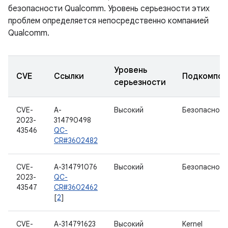
безопасности Qualcomm. Уровень серьезности этих
проблем определяется непосредственно компанией
Qualcomm.
Уровень
CVE
Ссылки
Подкомпон
серьезности
CVE-
A-
Высокий
Безопасност
2023-
314790498
43546
QC-
CR#3602482
CVE-
A-314791076
Высокий
Безопасност
2023-
QC-
43547
CR#3602462
[
2
]
CVE-
A-314791623
Высокий
Kernel