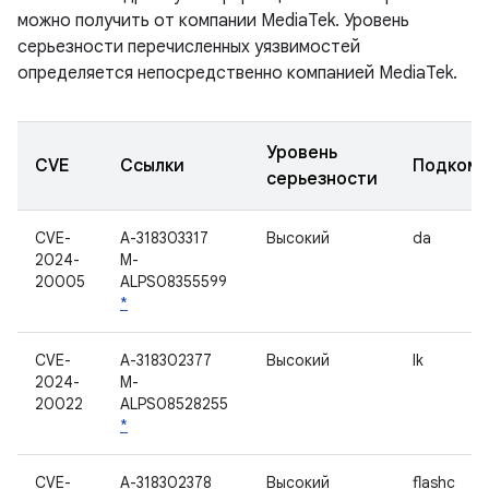
можно получить от компании MediaTek. Уровень
серьезности перечисленных уязвимостей
определяется непосредственно компанией MediaTek.
Уровень
CVE
Ссылки
Подкомп
серьезности
CVE-
A-318303317
Высокий
da
2024-
M-
20005
ALPS08355599
*
CVE-
A-318302377
Высокий
lk
2024-
M-
20022
ALPS08528255
*
CVE-
A-318302378
Высокий
flashc