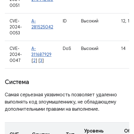
0051
CVE-
A-
ID
Высокий
12, 12L
2024-
281525042
0053
CVE-
A-
DoS
Высокий
14
2024-
311687929
0047
[
2
] [
3
]
Система
Самая серьезная уязвимость позволяет удаленно
выполнять код злоумышленнику, не обладающему
дополнительными правами на выполнение.
Уровень
Обн