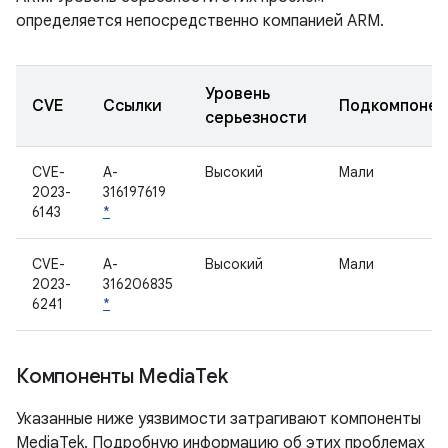
определяется непосредственно компанией ARM.
Уровень
CVE
Ссылки
Подкомпонен
серьезности
CVE-
A-
Высокий
Мали
2023-
316197619
6143
*
CVE-
A-
Высокий
Мали
2023-
316206835
6241
*
Компоненты Media
Tek
Указанные ниже уязвимости затрагивают компоненты
MediaTek. Подробную информацию об этих проблемах