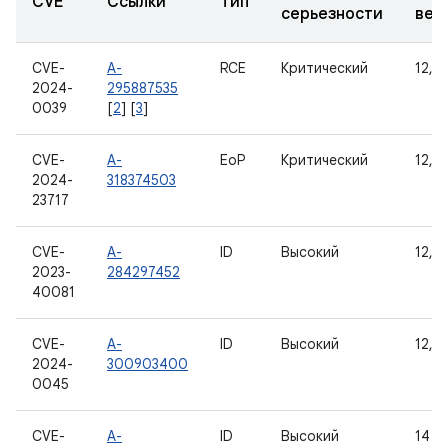
CVE
Ссылки
Тип
серьезности
вер
CVE-
A-
RCE
Критический
12, 1
2024-
295887535
0039
[
2
] [
3
]
CVE-
A-
EoP
Критический
12, 1
2024-
318374503
23717
CVE-
A-
ID
Высокий
12, 1
2023-
284297452
40081
CVE-
A-
ID
Высокий
12, 1
2024-
300903400
0045
CVE-
A-
ID
Высокий
14