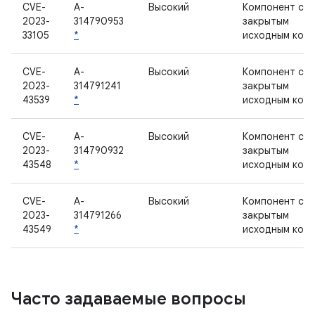
CVE-
A-
Высокий
Компонент с
2023-
314790953
закрытым
33105
*
исходным код
CVE-
A-
Высокий
Компонент с
2023-
314791241
закрытым
43539
*
исходным код
CVE-
A-
Высокий
Компонент с
2023-
314790932
закрытым
43548
*
исходным код
CVE-
A-
Высокий
Компонент с
2023-
314791266
закрытым
43549
*
исходным код
Часто задаваемые вопросы