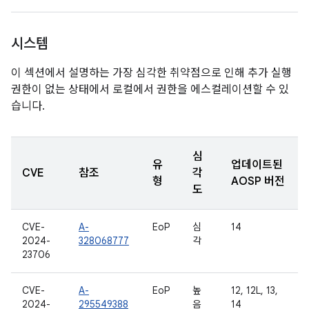
시스템
이 섹션에서 설명하는 가장 심각한 취약점으로 인해 추가 실행
권한이 없는 상태에서 로컬에서 권한을 에스컬레이션할 수 있
습니다.
심
유
업데이트된
CVE
참조
각
형
AOSP 버전
도
CVE-
A-
EoP
심
14
2024-
328068777
각
23706
CVE-
A-
EoP
높
12, 12L, 13,
2024-
295549388
음
14