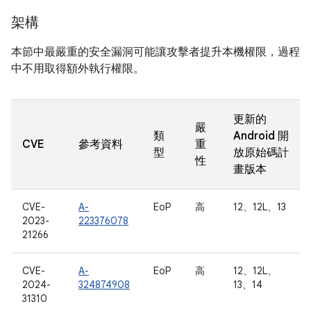
架構
本節中最嚴重的安全漏洞可能讓攻擊者提升本機權限，過程
中不用取得額外執行權限。
更新的
嚴
類
Android 開
CVE
參考資料
重
型
放原始碼計
性
畫版本
CVE-
A-
EoP
高
12、12L、13
2023-
223376078
21266
CVE-
A-
EoP
高
12、12L、
2024-
324874908
13、14
31310