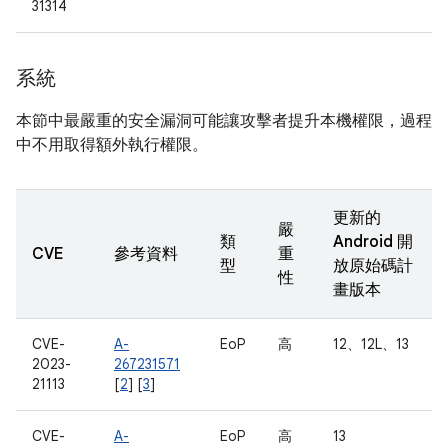
31314
系統
本節中最嚴重的安全漏洞可能讓攻擊者提升本機權限，過程
中不用取得額外執行權限。
更新的
嚴
類
Android 開
CVE
參考資料
重
型
放原始碼計
性
畫版本
CVE-
A-
EoP
高
12、12L、13
2023-
267231571
21113
[
2
] [
3
]
CVE-
A-
EoP
高
13