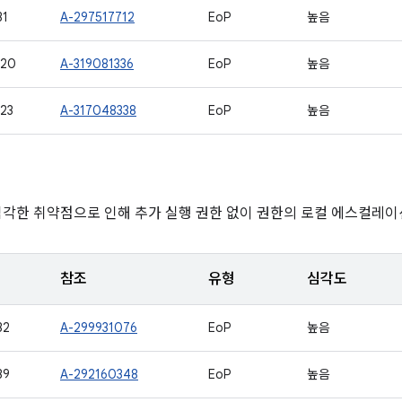
31
A-297517712
EoP
높음
720
A-319081336
EoP
높음
23
A-317048338
EoP
높음
심각한 취약점으로 인해 추가 실행 권한 없이 권한의 로컬 에스컬레이
참조
유형
심각도
32
A-299931076
EoP
높음
39
A-292160348
EoP
높음