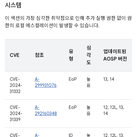
시스템
이 섹션의 가장 심각한 취약점으로 인해 추가 실행 권한 없이 권
한의 로컬 에스컬레이션이 발생할 수 있습니다.
심
유
업데이트된
CVE
참조
각
형
AOSP 버전
도
CVE-
A-
EoP
높
13, 14
2024-
299931076
음
31332
CVE-
A-
EoP
높
12, 12L, 13,
2024-
292160348
음
14
31339
CVE-
A-
ID
높
12, 12L, 13,