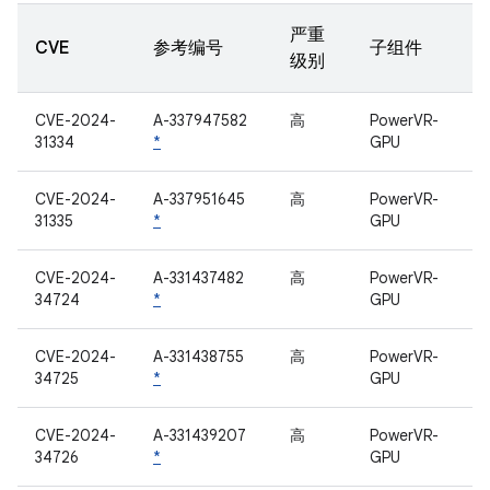
严重
CVE
参考编号
子组件
级别
CVE-2024-
A-337947582
高
PowerVR-
31334
*
GPU
CVE-2024-
A-337951645
高
PowerVR-
31335
*
GPU
CVE-2024-
A-331437482
高
PowerVR-
34724
*
GPU
CVE-2024-
A-331438755
高
PowerVR-
34725
*
GPU
CVE-2024-
A-331439207
高
PowerVR-
34726
*
GPU