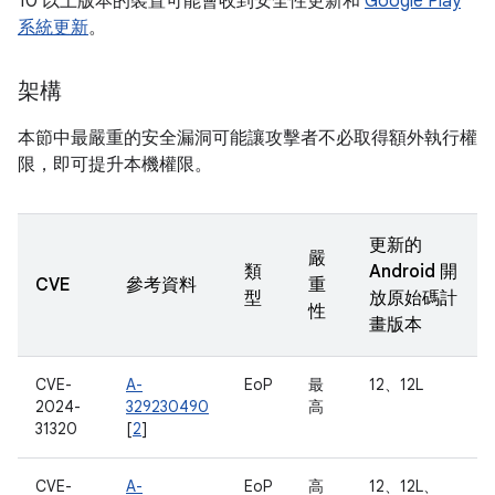
10 以上版本的裝置可能會收到安全性更新和
Google Play
系統更新
。
架構
本節中最嚴重的安全漏洞可能讓攻擊者不必取得額外執行權
限，即可提升本機權限。
更新的
嚴
類
Android 開
CVE
參考資料
重
型
放原始碼計
性
畫版本
CVE-
A-
EoP
最
12、12L
2024-
329230490
高
31320
[
2
]
CVE-
A-
EoP
高
12、12L、