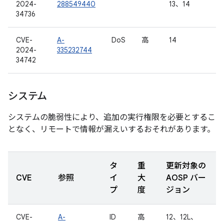
2024-
288549440
13、14
34736
CVE-
A-
DoS
高
14
2024-
335232744
34742
システム
システムの脆弱性により、追加の実行権限を必要とするこ
となく、リモートで情報が漏えいするおそれがあります。
タ
重
更新対象の
CVE
参照
イ
大
AOSP バー
プ
度
ジョン
CVE-
A-
ID
高
12、12L、