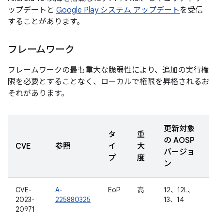
ップデートと
Google Play システム アップデート
を受信
することがあります。
フレームワーク
フレームワークの最も重大な脆弱性により、追加の実行権
限を必要とすることなく、ローカルで権限を昇格されるお
それがあります。
更新対象
タ
重
の AOSP
CVE
参照
イ
大
バージョ
プ
度
ン
CVE-
A-
EoP
高
12、12L、
2023-
225880325
13、14
20971