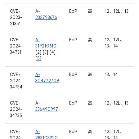
CVE-
A-
EoP
高
12、12L、13
2023-
232798676
21351
CVE-
A-
EoP
高
12、12L、
2024-
319210610
13、14
34731
[
2
] [
3
] [
4
]
[
5
]
CVE-
A-
EoP
高
13、14
2024-
304772709
34734
CVE-
A-
EoP
高
12、12L、13
2024-
336490997
34735
CVE-
A-
EoP
高
12、12L、
2024-
283103220
13、14