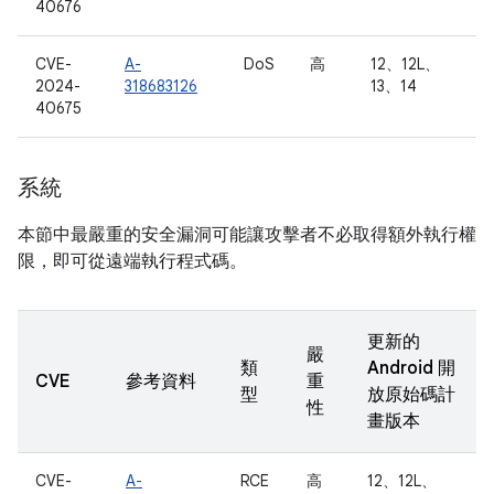
40676
CVE-
A-
DoS
高
12、12L、
2024-
318683126
13、14
40675
系統
本節中最嚴重的安全漏洞可能讓攻擊者不必取得額外執行權
限，即可從遠端執行程式碼。
更新的
嚴
類
Android 開
CVE
參考資料
重
型
放原始碼計
性
畫版本
CVE-
A-
RCE
高
12、12L、