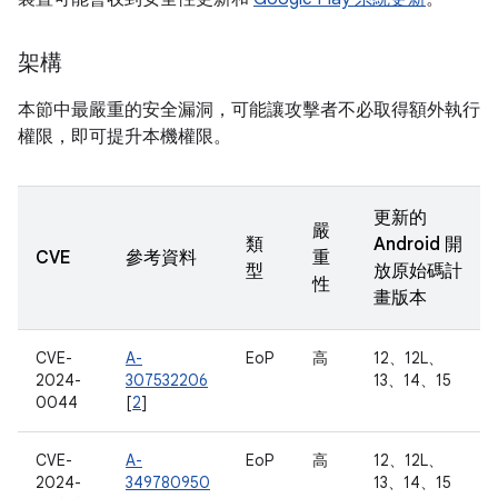
架構
本節中最嚴重的安全漏洞，可能讓攻擊者不必取得額外執行
權限，即可提升本機權限。
更新的
嚴
類
Android 開
CVE
參考資料
重
型
放原始碼計
性
畫版本
CVE-
A-
EoP
高
12、12L、
2024-
307532206
13、14、15
0044
[
2
]
CVE-
A-
EoP
高
12、12L、
2024-
349780950
13、14、15