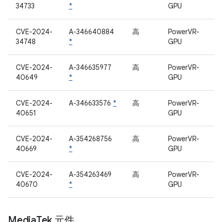
34733
*
GPU
CVE-2024-
A-346640884
高
PowerVR-
34748
*
GPU
CVE-2024-
A-346635977
高
PowerVR-
40649
*
GPU
CVE-2024-
A-346633576
*
高
PowerVR-
40651
GPU
CVE-2024-
A-354268756
高
PowerVR-
40669
*
GPU
CVE-2024-
A-354263469
高
PowerVR-
40670
*
GPU
Media
Tek 元件