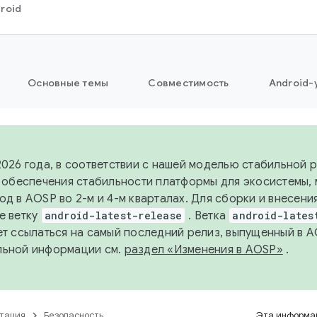
roid
Основные темы
Совместимость
Android-
2026 года, в соответствии с нашей моделью стабильной
я обеспечения стабильности платформы для экосистемы,
од в AOSP во 2-м и 4-м кварталах. Для сборки и внесени
е ветку
android-latest-release
. Ветка
android-lates
ет ссылаться на самый последний релиз, выпущенный в A
льной информации см.
раздел «Изменения в AOSP»
.
тация
Безопасность
Эта информац