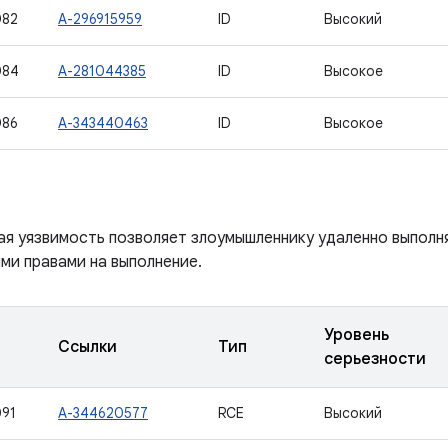
082
A-296915959
ID
Высокий
084
A-281044385
ID
Высокое
086
A-343440463
ID
Высокое
ая уязвимость позволяет злоумышленнику удаленно выполня
ми правами на выполнение.
Уровень
Ссылки
Тип
серьезности
91
A-344620577
RCE
Высокий