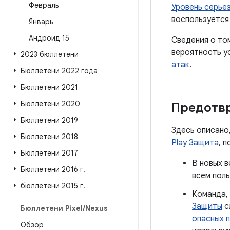
Февраль
Уровень серье
воспользуется
Январь
Андроид 15
Сведения о то
вероятность у
2023 бюллетени
атак
.
Бюллетени 2022 года
Бюллетени 2021
Бюллетени 2020
Предотв
Бюллетени 2019
Здесь описано
Бюллетени 2018
Play Защита
, 
Бюллетени 2017
В новых в
Бюллетени 2016 г
.
всем пол
бюллетени 2015 г
.
Команда,
Защиты
с
Бюллетени Pixel
/
Nexus
опасных 
Обзор