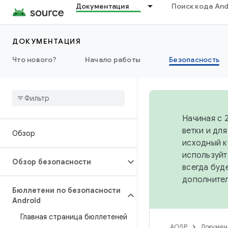
Документация
Поиск кода And
ДОКУМЕНТАЦИЯ
Что нового?
Начало работы
Безопасность
Начиная с 
ветки и дл
Обзор
исходный к
используйт
Обзор безопасности
всегда буд
дополните
Бюллетени по безопасности
Android
Главная страница бюллетеней
AOSP
Докумен