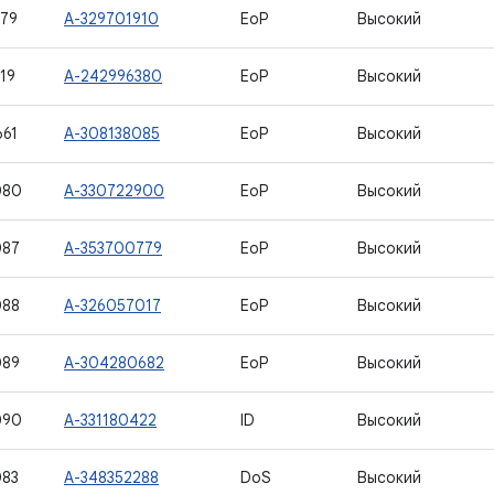
79
A-329701910
EoP
Высокий
19
A-242996380
EoP
Высокий
61
A-308138085
EoP
Высокий
080
A-330722900
EoP
Высокий
087
A-353700779
EoP
Высокий
088
A-326057017
EoP
Высокий
089
A-304280682
EoP
Высокий
090
A-331180422
ID
Высокий
083
A-348352288
DoS
Высокий