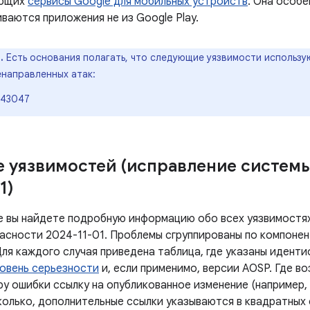
ующих
сервисы Google для мобильных устройств
. Она особе
ваются приложения не из Google Play.
.
Есть основания полагать, что следующие уязвимости использу
енаправленных атак:
-43047
 уязвимостей (исправление систем
1)
е вы найдете подробную информацию обо всех уязвимостях
асности 2024-11-01. Проблемы сгруппированы по компонен
Для каждого случая приведена таблица, где указаны идент
овень серьезности
и, если применимо, версии AOSP. Где в
у ошибки ссылку на опубликованное изменение (например, 
колько, дополнительные ссылки указываются в квадратных 