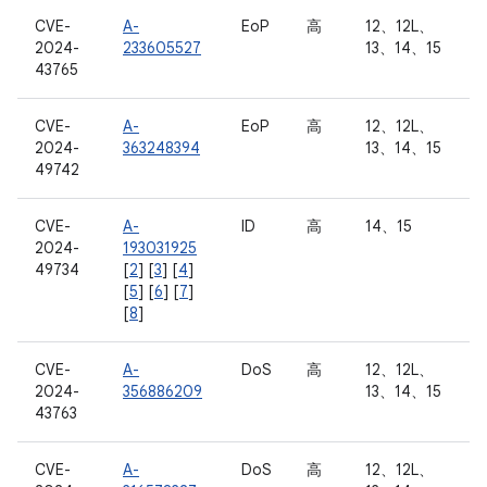
CVE-
A-
EoP
高
12、12L、
2024-
233605527
13、14、15
43765
CVE-
A-
EoP
高
12、12L、
2024-
363248394
13、14、15
49742
CVE-
A-
ID
高
14、15
2024-
193031925
49734
[
2
] [
3
] [
4
]
[
5
] [
6
] [
7
]
[
8
]
CVE-
A-
DoS
高
12、12L、
2024-
356886209
13、14、15
43763
CVE-
A-
DoS
高
12、12L、