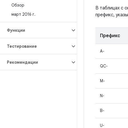
Обзор
В таблицах с 
март 2016 г
.
префикс, указы
Функции
Префикс
Тестирование
A-
Рекомендации
QC-
M-
N-
B-
U-