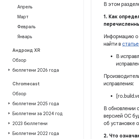
В этом раздел
Апрель
1. Как опред
Март
перечисленн
Февраль
Информацию о 
Январь
найти в
статье
Андроид XR
В исправ
Обзор
исправле
бюллетени 2026 года
Производители
исправления:
Chromecast
Обзор
[ro.build.
бюллетени 2025 года
В обновлении с
Бюллетени за 2024 год
версией ОС бу
об установке 
2023 бюллетени
Бюллетени 2022 года
2. Что означ