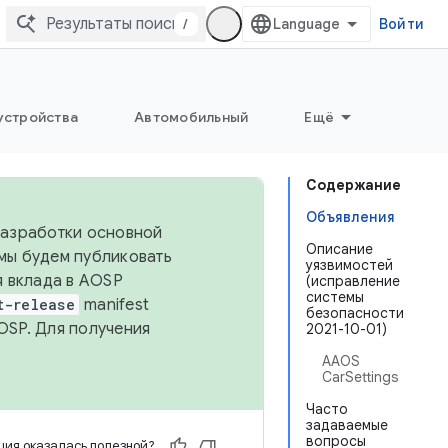
/
Войти
устройства
Автомобильный
Ещё
Содержание
Объявления
 разработки основной
Описание
 мы будем публиковать
уязвимостей
я вклада в AOSP
(исправление
системы
t-release
manifest
безопасности
OSP. Для получения
2021-10-01)
AAOS
CarSettings
Часто
задаваемые
вопросы
ия оказалась полезной?