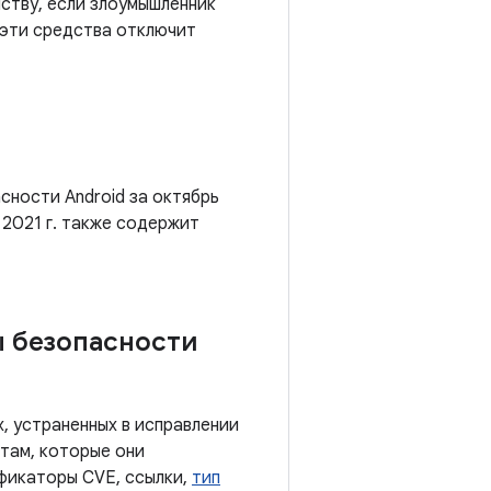
йству, если злоумышленник
 эти средства отключит
сности Android за октябрь
ь 2021 г. также содержит
ы безопасности
, устраненных в исправлении
там, которые они
ификаторы CVE, ссылки,
тип