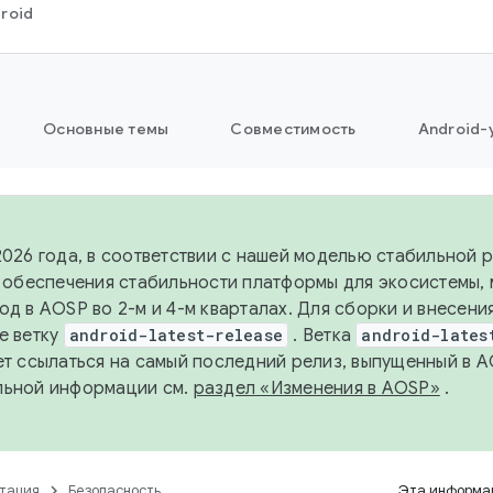
roid
Основные темы
Совместимость
Android-
2026 года, в соответствии с нашей моделью стабильной
я обеспечения стабильности платформы для экосистемы,
од в AOSP во 2-м и 4-м кварталах. Для сборки и внесени
е ветку
android-latest-release
. Ветка
android-lates
ет ссылаться на самый последний релиз, выпущенный в A
льной информации см.
раздел «Изменения в AOSP»
.
тация
Безопасность
Эта информац