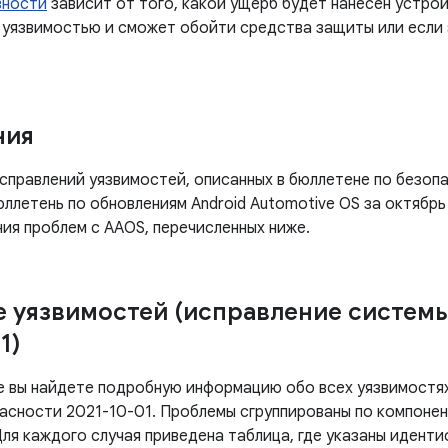
зности
зависит от того, какой ущерб будет нанесен устро
 уязвимостью и сможет обойти средства защиты или если
ния
правлений уязвимостей, описанных в бюллетене по безопа
бюллетень по обновлениям Android Automotive OS за октябр
ия проблем с AAOS, перечисленных ниже.
 уязвимостей (исправление систем
1)
е вы найдете подробную информацию обо всех уязвимостях
асности 2021-10-01. Проблемы сгруппированы по компонен
Для каждого случая приведена таблица, где указаны идент