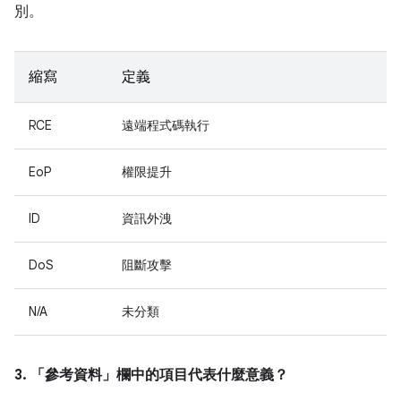
別。
縮寫
定義
RCE
遠端程式碼執行
EoP
權限提升
ID
資訊外洩
DoS
阻斷攻擊
N/A
未分類
3. 「參考資料」
欄中的項目代表什麼意義？