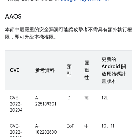
AAOS
本節中最嚴重的安全漏洞可能讓攻擊者不需具有額外執行權
限，即可升級本機權限。
更新的
嚴
類
Android 開
CVE
參考資料
重
型
放原始碼計
性
畫版本
CVE-
A-
ID
高
12L
2022-
225189301
20234
CVE-
A-
EoP
中
10、11
2022-
182282630