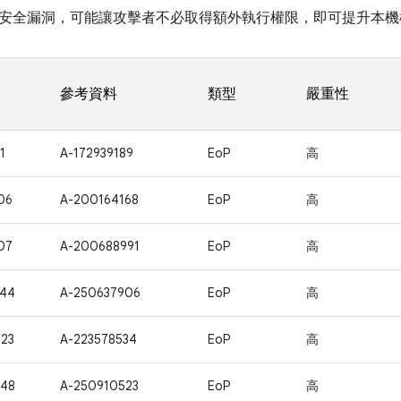
安全漏洞，可能讓攻擊者不必取得額外執行權限，即可提升本機
參考資料
類型
嚴重性
1
A-172939189
EoP
高
06
A-200164168
EoP
高
07
A-200688991
EoP
高
144
A-250637906
EoP
高
23
A-223578534
EoP
高
348
A-250910523
EoP
高