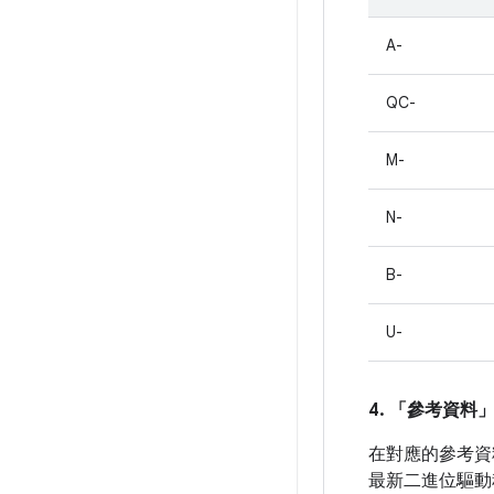
A-
QC-
M-
N-
B-
U-
4. 「參考資料
在對應的參考資料
最新二進位驅動