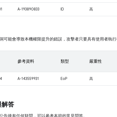
31
A-193890833
ID
高
洞可能會導致本機權限提升的錯誤，攻擊者只要具有使用者執行
參考資料
類型
嚴重性
4
A-143559931
EoP
高
與解答
公告後有任何疑問，可以參考本節的常見問答。