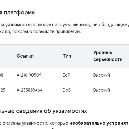
я платформы
ая уязвимость позволяет злоумышленнику, не обладающем
кода, локально повышать привилегии.
Уровень
Ссылки
Тип
серьезности
38
A-216190509
EoP
Высокий
425
A-255830464
DoS
Высокий
ьные сведения об уязвимостях
е описаны уязвимости, которые
необязательно устранят