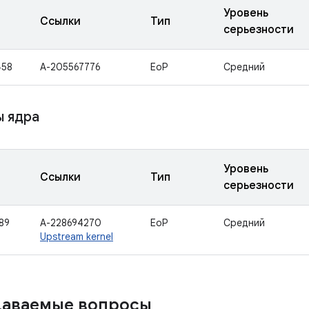
Уровень
Ссылки
Тип
серьезности
458
A-205567776
EoP
Средний
 ядра
Уровень
Ссылки
Тип
серьезности
89
A-228694270
EoP
Средний
Upstream kernel
даваемые вопросы