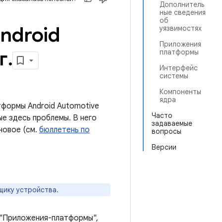
Дополнитель
ные сведения
об
ndroid
уязвимостях
Приложения
г
.
платформы
Интерфейс
системы
Компоненты
ядра
формы Android Automotive
Часто
е здесь проблемы. В него
задаваемые
новое (см.
бюллетень по
вопросы
Версии
щику устройства.
 "Приложения-платформы",