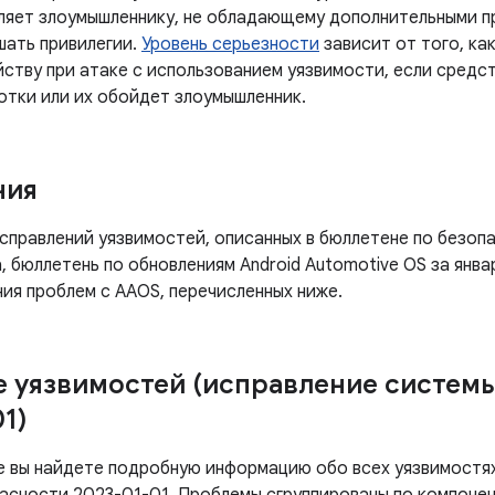
ляет злоумышленнику, не обладающему дополнительными пр
шать привилегии.
Уровень серьезности
зависит от того, ка
йству при атаке с использованием уязвимости, если сред
ботки или их обойдет злоумышленник.
ния
правлений уязвимостей, описанных в бюллетене по безопа
, бюллетень по обновлениям Android Automotive OS за янв
ия проблем с AAOS, перечисленных ниже.
 уязвимостей (исправление систем
1)
е вы найдете подробную информацию обо всех уязвимостях