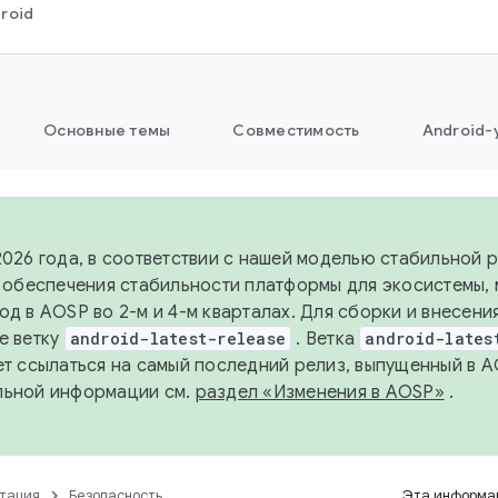
roid
Основные темы
Совместимость
Android-
2026 года, в соответствии с нашей моделью стабильной
я обеспечения стабильности платформы для экосистемы,
од в AOSP во 2-м и 4-м кварталах. Для сборки и внесени
е ветку
android-latest-release
. Ветка
android-lates
ет ссылаться на самый последний релиз, выпущенный в A
льной информации см.
раздел «Изменения в AOSP»
.
тация
Безопасность
Эта информац