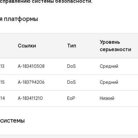
исправлению системы безопасности
.
я платформы
Уровень
Ссылки
Тип
серьезности
13
A-183410508
DoS
Средний
15
A-183794206
DoS
Средний
14
A-183411210
EoP
Низкий
 системы