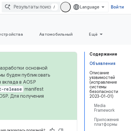
/
Войти
устройства
Автомобильный
Ещё
Содержание
Объявления
 разработки основной
Описание
 мы будем публиковать
уязвимостей
я вклада в AOSP
(исправление
системы
t-release
manifest
безопасности
OSP. Для получения
2023-01-01)
Media
Framework
Приложения
платформы
ия оказалась полезной?