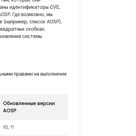
там, которые они
азаны идентификаторы CVE,
AOSP. Где возможно, мы
 (например, список AOSP).
квадратных скобках.
бновления системы
ьными правами на выполнение
Обновленные версии
AOSP
10, 11