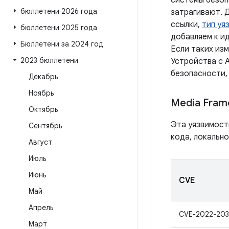
системы безоп
бюллетени 2026 года
затрагивают. 
ссылки,
тип уя
бюллетени 2025 года
добавляем к и
Бюллетени за 2024 год
Если таких из
2023 бюллетени
Устройства с A
безопасности,
Декабрь
Ноябрь
Media Fram
Октябрь
Эта уязвимост
Сентябрь
кода, локальн
Август
Июль
Июнь
CVE
Май
Апрель
CVE-2022-203
Март