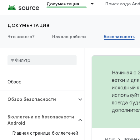
Документация
Поиск кода And
ДОКУМЕНТАЦИЯ
Что нового?
Начало работы
Безопасность
Начиная с 
ветки и дл
Обзор
исходный к
используйт
Обзор безопасности
всегда буд
дополните
Бюллетени по безопасности
Android
Главная страница бюллетеней
AOSP
Докумен