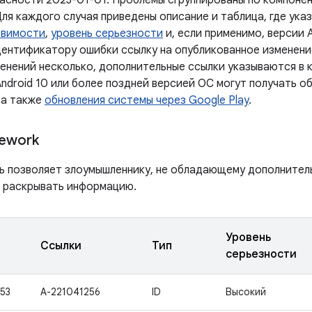
асности 2023-01-01. Проблемы сгруппированы по компонен
Для каждого случая приведены описание и таблица, где ук
звимости
,
уровень серьезности
и, если применимо, версии 
дентификатору ошибки ссылку на опубликованное изменение
менений несколько, дополнительные ссылки указываются в 
ndroid 10 или более поздней версией ОС могут получать о
 а также
обновления системы через Google Play
.
ework
ь позволяет злоумышленнику, не обладающему дополнител
о раскрывать информацию.
Уровень
Ссылки
Тип
серьезности
53
A-221041256
ID
Высокий