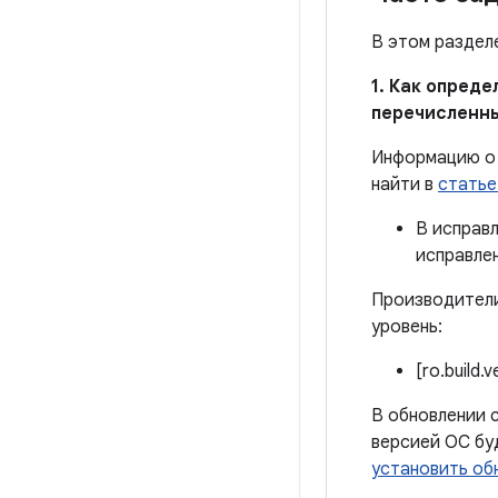
В этом раздел
1. Как опред
перечисленн
Информацию о 
найти в
статье
В исправ
исправле
Производители
уровень:
[ro.build.
В обновлении с
версией ОС бу
установить об