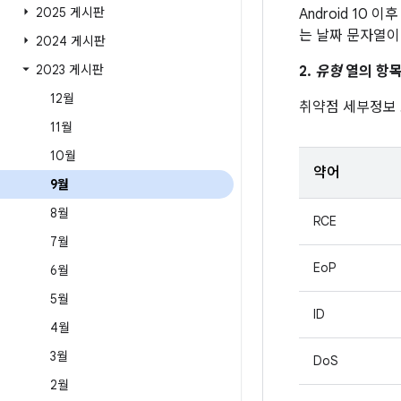
2025 게시판
Android 10 
는 날짜 문자열이
2024 게시판
2023 게시판
2.
유형
열의 항목
12월
취약점 세부정보
11월
10월
약어
9월
8월
RCE
7월
EoP
6월
5월
ID
4월
3월
DoS
2월