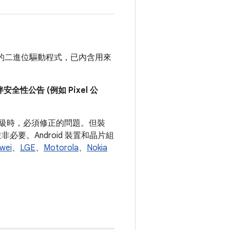
置最新的二進位驅動程式，已內含用來
公告 (例如 Pixel 公
式等級時，必須修正的問題。但裝
要。Android 裝置和晶片組
wei
、
LGE
、
Motorola
、
Nokia