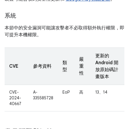
系統
本節中的安全漏洞可能讓攻擊者不必取得額外執行權限，即
可提升本機權限。
更新的
嚴
類
Android 開
CVE
參考資料
重
型
放原始碼計
性
畫版本
CVE-
A-
EoP
高
13、14
2024-
335585728
40667