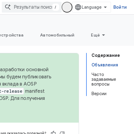
/
Войти
устройства
Автомобильный
Ещё
Содержание
Объявления
 разработки основной
Часто
 мы будем публиковать
задаваемые
я вклада в AOSP
вопросы
t-release
manifest
Версии
OSP. Для получения
ия оказалась полезной?