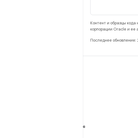
Контент и образцы кода
корпорации Oracle и ее
Последнее обновление:
РАЗРАБОТКА
Хранилище Android Repository
Требования
Как скачать код
Предпросмотр исполняемых файлов
Заводские образы
Драйверы в виде исполняемых файлов