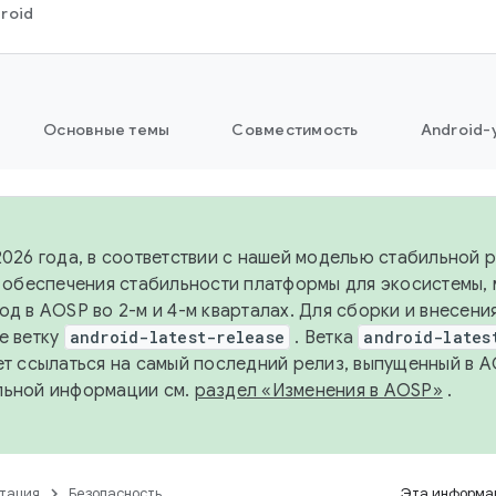
roid
Основные темы
Совместимость
Android-
2026 года, в соответствии с нашей моделью стабильной
я обеспечения стабильности платформы для экосистемы,
од в AOSP во 2-м и 4-м кварталах. Для сборки и внесени
е ветку
android-latest-release
. Ветка
android-lates
ет ссылаться на самый последний релиз, выпущенный в A
льной информации см.
раздел «Изменения в AOSP»
.
тация
Безопасность
Эта информац