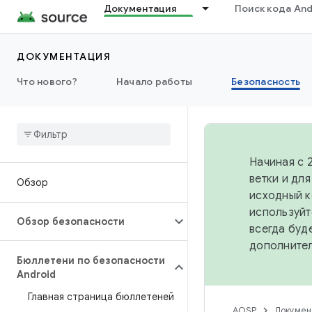
Документация
Поиск кода And
ДОКУМЕНТАЦИЯ
Что нового?
Начало работы
Безопасность
Начиная с 
ветки и дл
Обзор
исходный к
используйт
Обзор безопасности
всегда буд
дополните
Бюллетени по безопасности
Android
Главная страница бюллетеней
AOSP
Докумен