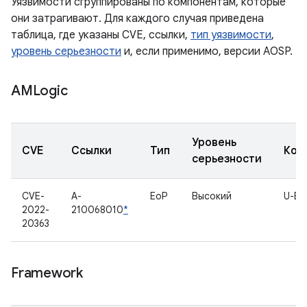
Уязвимости сгруппированы по компонентам, которые
они затрагивают. Для каждого случая приведена
таблица, где указаны CVE, ссылки,
тип уязвимости
,
уровень серьезности
и, если применимо, версии AOSP.
AMLogic
Уровень
CVE
Ссылки
Тип
Ком
серьезности
CVE-
A-
EoP
Высокий
U-Bo
2022-
210068010
*
20363
Framework