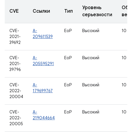
Уровень
Обн
CVE
Ссылки
Тип
серьезности
вер
CVE-
A-
EoP
Высокий
10
2021-
209611539
39692
CVE-
A-
EoP
Высокий
10
2021-
205595291
39796
CVE-
A-
EoP
Высокий
10
2022-
179699767
20004
CVE-
A-
EoP
Высокий
10
2022-
219044664
20005