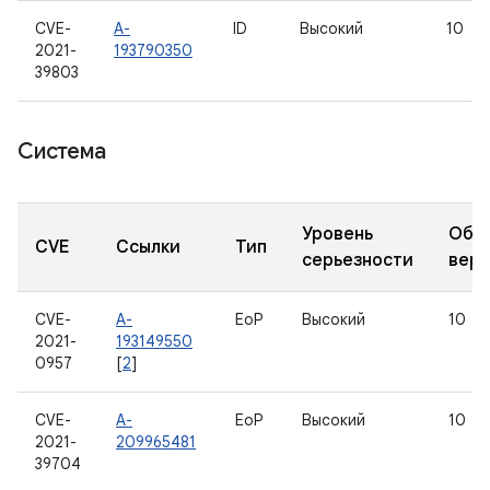
CVE-
A-
ID
Высокий
10
2021-
193790350
39803
Система
Уровень
Обн
CVE
Ссылки
Тип
серьезности
вер
CVE-
A-
EoP
Высокий
10
2021-
193149550
0957
[
2
]
CVE-
A-
EoP
Высокий
10
2021-
209965481
39704