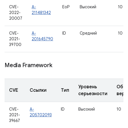
CVE-
A-
EoP
Высокий
10
2022-
211481342
20007
CVE-
A-
ID
Средний
10
2021-
201645790
39700
Media Framework
Уровень
Обно
CVE
Ссылки
Тип
серьезности
верс
CVE-
A-
ID
Высокий
10
2021-
205702093
39667