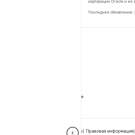
корпорации Oracle и ее
Последнее обновление:
РАЗРАБОТКА
Хранилище Android Repository
Требования
Как скачать код
Предпросмотр исполняемых файлов
Заводские образы
Драйверы в виде исполняемых файлов
О платформе Android
Сообщество
Правовая информация