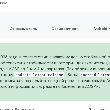
roid
Основные темы
Совместимость
Android-
2026 года, в соответствии с нашей моделью стабильной
я обеспечения стабильности платформы для экосистемы,
од в AOSP во 2-м и 4-м кварталах. Для сборки и внесени
е ветку
android-latest-release
. Ветка
android-lates
ет ссылаться на самый последний релиз, выпущенный в A
льной информации см.
раздел «Изменения в AOSP»
.
тация
Безопасность
Эта информац