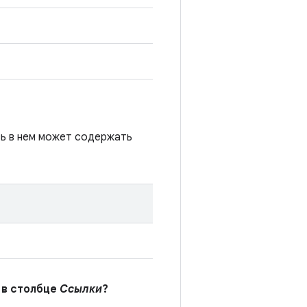
сь в нем может содержать
 в столбце
Ссылки
?