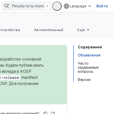
/
Войти
устройства
Автомобильный
Ещё
Содержание
Объявления
 разработки основной
Часто
 мы будем публиковать
задаваемые
я вклада в AOSP
вопросы
t-release
manifest
Версии
OSP. Для получения
ия оказалась полезной?