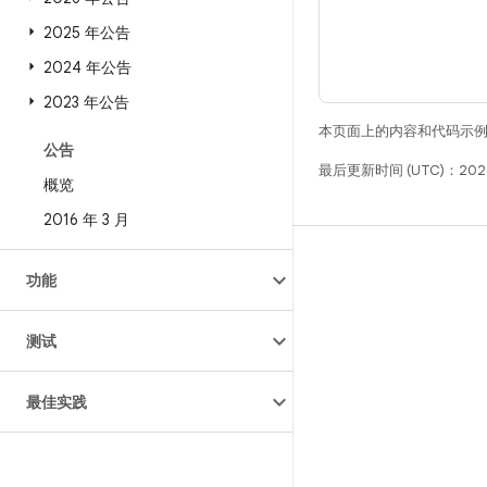
2025 年公告
2024 年公告
2023 年公告
本页面上的内容和代码示
公告
最后更新时间 (UTC)：2026
概览
2016 年 3 月
构建
功能
Android 代码库
要求
测试
下载
最佳实践
预览二进制文件
出厂映像
驱动程序二进制文件