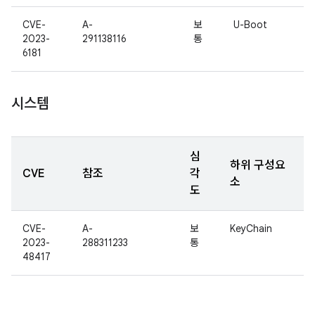
CVE-
A-
보
U-Boot
2023-
291138116
통
6181
시스템
심
하위 구성요
CVE
참조
각
소
도
CVE-
A-
보
KeyChain
2023-
288311233
통
48417