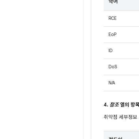
약어
RCE
EoP
ID
DoS
N/A
4.
참조
열의 항목
취약점 세부정보