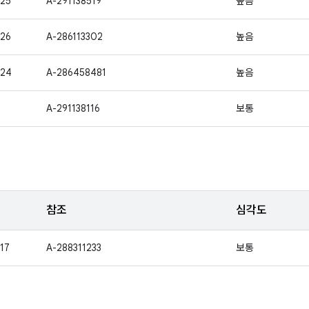
25
A-291138519
높음
26
A-286113302
높음
424
A-286458481
높음
1
A-291138116
보통
참조
심각도
17
A-288311233
보통