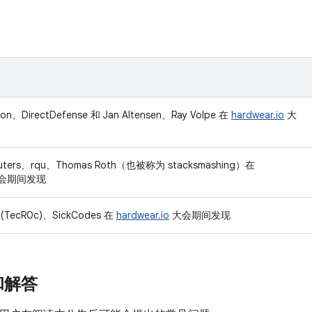
son、DirectDefense 和 Jan Altensen、Ray Volpe 在
hardwear.io
大
outers、rqu、Thomas Roth（也被称为 stacksmashing）在
会期间发现
i (TecR0c)、SickCodes 在
hardwear.io
大会期间发现
和解答