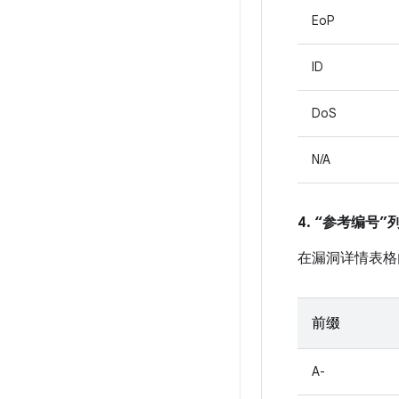
EoP
ID
DoS
N/A
4. “参考编号
在漏洞详情表格
前缀
A-