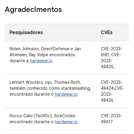
Agradecimentos
Pesquisadores
CVEs
Nolen Johnson, DirectDefense e Jan
CVE-2023-
Altensen, Ray Volpe encontrados
6181, CVE-
durante a
hardwear.io
2023-
48425,
Lennert Wouters, rqu, Thomas Roth,
CVE-2023-
também conhecido como stacksmashing,
48424,CVE-
encontrado durante o
hardwear.io
2023-
48426
Rocco Calvi (TecR0c), SickCodes
CVE-2023-
encontrado durante o
hardwear.io
48417