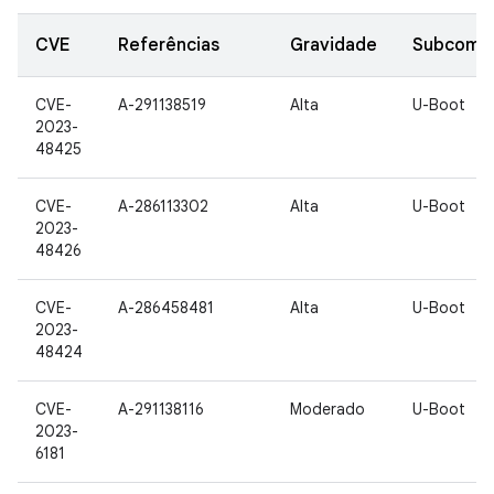
CVE
Referências
Gravidade
Subcomp
CVE-
A-291138519
Alta
U-Boot
2023-
48425
CVE-
A-286113302
Alta
U-Boot
2023-
48426
CVE-
A-286458481
Alta
U-Boot
2023-
48424
CVE-
A-291138116
Moderado
U-Boot
2023-
6181