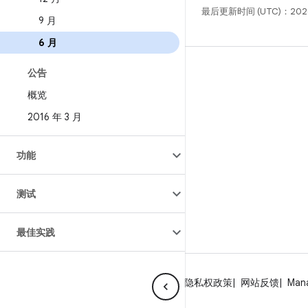
最后更新时间 (UTC)：2026
9 月
6 月
构建
公告
Android 代码库
概览
要求
2016 年 3 月
下载
功能
预览二进制文件
出厂映像
测试
驱动程序二进制文件
最佳实践
关于 Android
社区
法律条款
许可
隐私权政策
网站反馈
Man