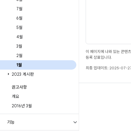
7월
6월
5월
4월
3월
이 페이지에 나와 있는 콘텐
2월
등록 상표입니다.
1월
최종 업데이트: 2025-07-27
2023 게시판
권고사항
빌드
개요
Android 저장소
2016년 3월
요구사항
다운로드
기능