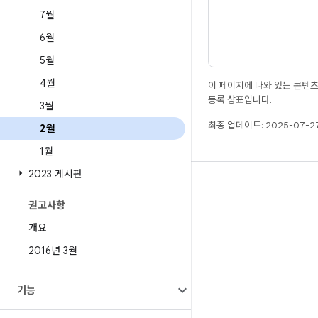
7월
6월
5월
4월
이 페이지에 나와 있는 콘텐
등록 상표입니다.
3월
최종 업데이트: 2025-07-27
2월
1월
2023 게시판
빌드
권고사항
Android 저장소
개요
요구사항
2016년 3월
다운로드
바이너리 미리보기
기능
공장 출고 시 이미지