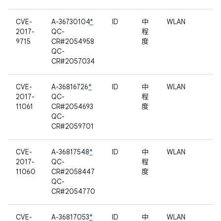
CVE-
A-36730104
*
ID
中
WLAN
2017-
QC-
程
9715
CR#2054958
度
QC-
CR#2057034
CVE-
A-36816726
*
ID
中
WLAN
2017-
QC-
程
11061
CR#2054693
度
QC-
CR#2059701
CVE-
A-36817548
*
ID
中
WLAN
2017-
QC-
程
11060
CR#2058447
度
QC-
CR#2054770
CVE-
A-36817053
*
ID
中
WLAN