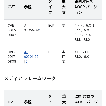
タ
重
更新対象の
CVE
参照
イ
大
AOSP バージ
プ
度
ョン
CVE-
A-
EoP
高
4.4.4、5.0.2、
2017-
35056974
*
5.1.1、6.0、
0807
6.0.1、7.0、
7.1.1、7.1.2
CVE-
A-
ID
中
7.0、7.1.1、
2017-
62301183
程
7.1.2、8.0
0808
[
2
]
度
メディア フレームワーク
タ
重
更新対象の
CVE
参照
イ
大
AOSP バージ