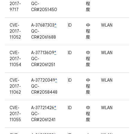
2017-
QC-
程
9717
CR#2051450
度
CVE-
A-37687303
*
ID
中
WLAN
2017-
QC-
程
11052
CR#2061688
度
CVE-
A-37713609
*
ID
中
WLAN
2017-
QC-
程
11054
CR#2061251
度
CVE-
A-37720349
*
ID
中
WLAN
2017-
QC-
程
11062
CR#2058448
度
CVE-
A-37721426
*
ID
中
WLAN
2017-
QC-
程
11055
CR#2061241
度