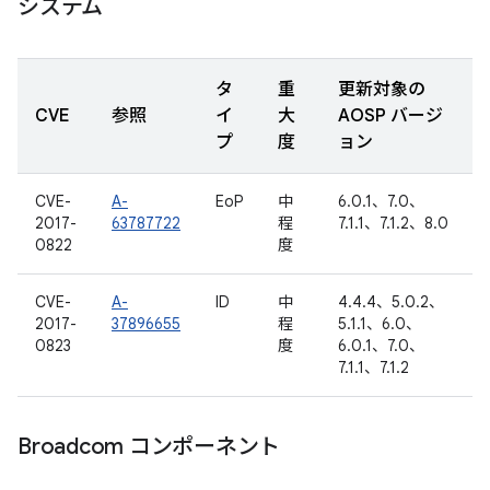
システム
タ
重
更新対象の
CVE
参照
イ
大
AOSP バージ
プ
度
ョン
CVE-
A-
EoP
中
6.0.1、7.0、
2017-
63787722
程
7.1.1、7.1.2、8.0
0822
度
CVE-
A-
ID
中
4.4.4、5.0.2、
2017-
37896655
程
5.1.1、6.0、
0823
度
6.0.1、7.0、
7.1.1、7.1.2
Broadcom コンポーネント