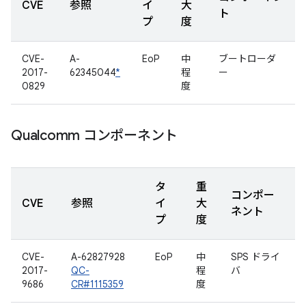
CVE
参照
イ
大
ト
プ
度
CVE-
A-
EoP
中
ブートローダ
2017-
62345044
*
程
ー
0829
度
Qualcomm コンポーネント
タ
重
コンポー
CVE
参照
イ
大
ネント
プ
度
CVE-
A-62827928
EoP
中
SPS ドライ
2017-
QC-
程
バ
9686
CR#1115359
度