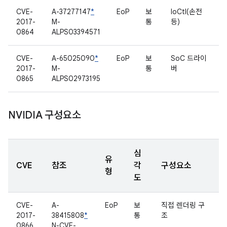
CVE-
A-37277147
*
EoP
보
IoCtl(손전
2017-
M-
통
등)
0864
ALPS03394571
CVE-
A-65025090
*
EoP
보
SoC 드라이
2017-
M-
통
버
0865
ALPS02973195
NVIDIA 구성요소
심
유
CVE
참조
각
구성요소
형
도
CVE-
A-
EoP
보
직접 렌더링 구
2017-
38415808
*
통
조
0866
N-CVE-