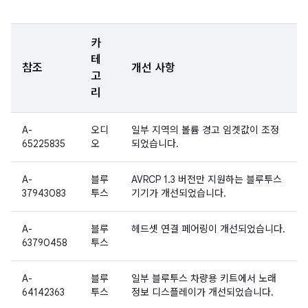
카
테
참조
개선 사항
고
리
A-
오디
일부 지역의 볼륨 경고 임곗값이 조정
65225835
오
되었습니다.
A-
블루
AVRCP 1.3 버전만 지원하는 블루투스
37943083
투스
기기가 개선되었습니다.
A-
블루
헤드셋 연결 페어링이 개선되었습니다.
63790458
투스
A-
블루
일부 블루투스 차량용 키트에서 노래
64142363
투스
정보 디스플레이가 개선되었습니다.