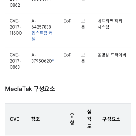
0862
CVE-
A-
EoP
보
네트워크 하위
2017-
64257838
통
시스템
11600
업스트림 커
널
CVE-
A-
EoP
보
동영상 드라이버
2017-
37950620
*
통
0863
Media
Tek 구성요소
심
유
CVE
참조
각
구성요소
형
도