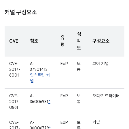
커널 구성요소
심
유
CVE
참조
각
구성요소
형
도
CVE-
A-
EoP
보
코어 커널
2017-
37901413
통
6001
업스트림 커
널
CVE-
A-
EoP
보
오디오 드라이버
2017-
36006981
*
통
0861
CVE-
A-
EoP
보
커널
2017-
36006779
*
통