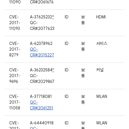
11090
CR#2061676
CVE-
A-37625232
*
ID
보
HDMI
2017-
QC-
통
11093
CR#2077623
CVE-
A-62378962
ID
보
서비스
2017-
QC-
통
8279
CR#2015227
CVE-
A-36232584
*
ID
보
커널
2017-
QC-
통
9696
CR#2029867
CVE-
A-37718081
ID
보
WLAN
2017-
QC-
통
11058
CR#2061251
CVE-
A-64440918
ID
보
WLAN
2017-
QC-
통