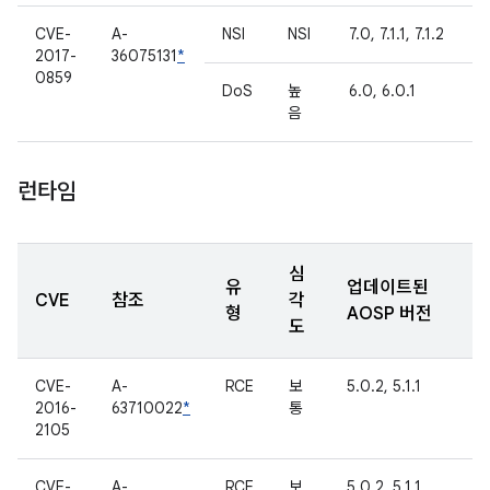
CVE-
A-
NSI
NSI
7.0, 7.1.1, 7.1.2
2017-
36075131
*
0859
DoS
높
6.0, 6.0.1
음
런타임
심
유
업데이트된
CVE
참조
각
형
AOSP 버전
도
CVE-
A-
RCE
보
5.0.2, 5.1.1
2016-
63710022
*
통
2105
CVE-
A-
RCE
보
5.0.2, 5.1.1