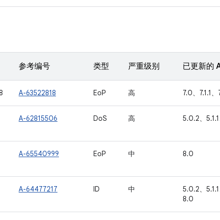
参考编号
类型
严重级别
已更新的 A
8
A-63522818
EoP
高
7.0、7.1.1、7
A-62815506
DoS
高
5.0.2、5.1.
A-65540999
EoP
中
8.0
A-64477217
ID
中
5.0.2、5.1.
8.0