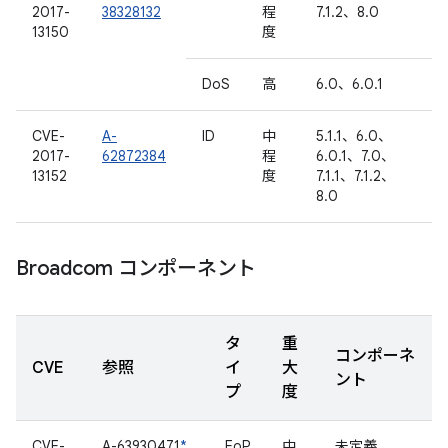
2017-
38328132
程
7.1.2、8.0
13150
度
DoS
高
6.0、6.0.1
CVE-
A-
ID
中
5.1.1、6.0、
2017-
62872384
程
6.0.1、7.0、
13152
度
7.1.1、7.1.2、
8.0
Broadcom コンポーネント
タ
重
コンポーネ
CVE
参照
イ
大
ント
プ
度
CVE-
A-63930471
*
EoP
中
未定義