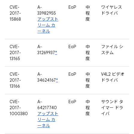
CVE-
A-
EoP
中
ワイヤレス
2017-
33982955
程
ドライバ
15868
アップスト
度
リーム カ
ーネル
CVE-
A-
EoP
中
ファイル シ
2017-
31269937
*
程
ステム
13165
度
CVE-
A-
EoP
中
V4L2 ビデオ
2017-
34624167
*
程
ドライバ
13166
度
CVE-
A-
EoP
中
サウンド タ
2017-
64217740
程
イマー ドラ
1000380
アップスト
度
イバ
リーム カ
ーネル