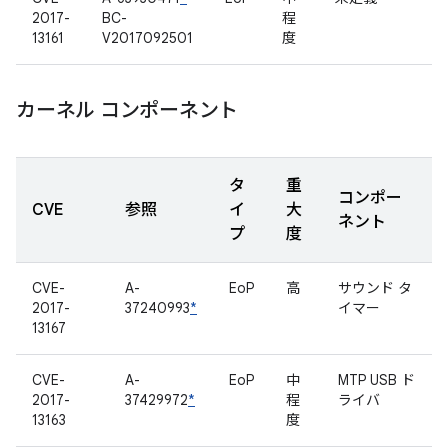
2017-
BC-
程
13161
V2017092501
度
カーネル コンポーネント
タ
重
コンポー
CVE
参照
イ
大
ネント
プ
度
CVE-
A-
EoP
高
サウンド タ
2017-
37240993
*
イマー
13167
CVE-
A-
EoP
中
MTP USB ド
2017-
37429972
*
程
ライバ
13163
度