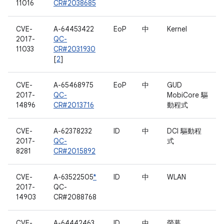
11016
CR#2038685
CVE-
A-64453422
EoP
中
Kernel
2017-
QC-
11033
CR#2031930
[
2
]
CVE-
A-65468975
EoP
中
GUD
2017-
QC-
MobiCore 驅
14896
CR#2013716
動程式
CVE-
A-62378232
ID
中
DCI 驅動程
2017-
QC-
式
8281
CR#2015892
CVE-
A-63522505
*
ID
中
WLAN
2017-
QC-
14903
CR#2088768
CVE-
A-64442463
ID
中
螢幕