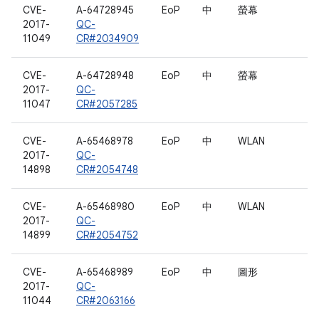
CVE-
A-64728945
EoP
中
螢幕
2017-
QC-
11049
CR#2034909
CVE-
A-64728948
EoP
中
螢幕
2017-
QC-
11047
CR#2057285
CVE-
A-65468978
EoP
中
WLAN
2017-
QC-
14898
CR#2054748
CVE-
A-65468980
EoP
中
WLAN
2017-
QC-
14899
CR#2054752
CVE-
A-65468989
EoP
中
圖形
2017-
QC-
11044
CR#2063166