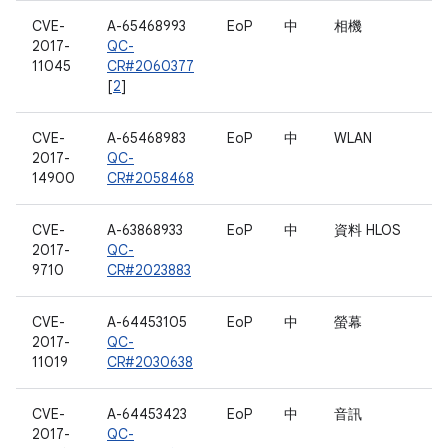
CVE-
A-65468993
EoP
中
相機
2017-
QC-
11045
CR#2060377
[
2
]
CVE-
A-65468983
EoP
中
WLAN
2017-
QC-
14900
CR#2058468
CVE-
A-63868933
EoP
中
資料 HLOS
2017-
QC-
9710
CR#2023883
CVE-
A-64453105
EoP
中
螢幕
2017-
QC-
11019
CR#2030638
CVE-
A-64453423
EoP
中
音訊
2017-
QC-