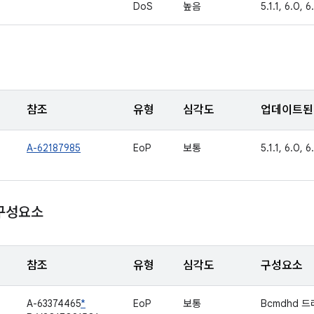
DoS
높음
5.1.1, 6.0, 6
참조
유형
심각도
업데이트된 
A-62187985
EoP
보통
5.1.1, 6.0, 6.
 구성요소
참조
유형
심각도
구성요소
A-63374465
*
EoP
보통
Bcmdhd 