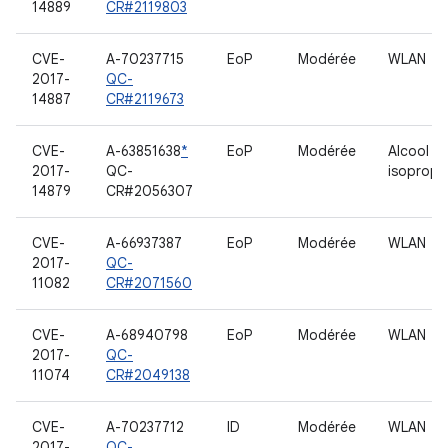
14889
CR#2119803
CVE-
A-70237715
EoP
Modérée
WLAN
2017-
QC-
14887
CR#2119673
CVE-
A-63851638
*
EoP
Modérée
Alcool
2017-
QC-
isopropy
14879
CR#2056307
CVE-
A-66937387
EoP
Modérée
WLAN
2017-
QC-
11082
CR#2071560
CVE-
A-68940798
EoP
Modérée
WLAN
2017-
QC-
11074
CR#2049138
CVE-
A-70237712
ID
Modérée
WLAN
2017-
QC-