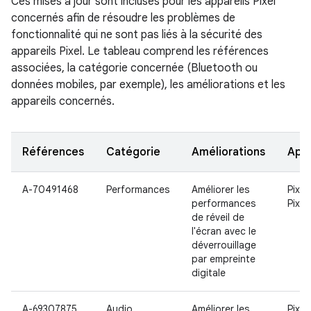
Ces mises à jour sont incluses pour les appareils Pixel
concernés afin de résoudre les problèmes de
fonctionnalité qui ne sont pas liés à la sécurité des
appareils Pixel. Le tableau comprend les références
associées, la catégorie concernée (Bluetooth ou
données mobiles, par exemple), les améliorations et les
appareils concernés.
Références
Catégorie
Améliorations
Appa
A-70491468
Performances
Améliorer les
Pixel 
performances
Pixel
de réveil de
l'écran avec le
déverrouillage
par empreinte
digitale
A-69307875
Audio
Améliorer les
Pixel