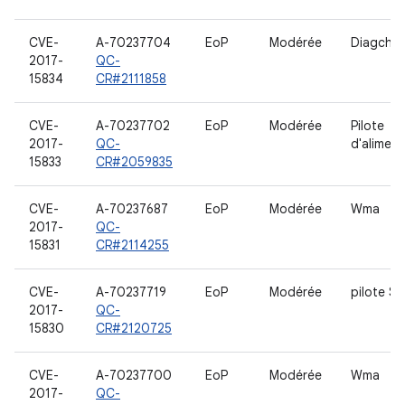
CVE-
A-70237704
EoP
Modérée
Diagchar
2017-
QC-
15834
CR#2111858
CVE-
A-70237702
EoP
Modérée
Pilote
2017-
QC-
d'aliment
15833
CR#2059835
CVE-
A-70237687
EoP
Modérée
Wma
2017-
QC-
15831
CR#2114255
CVE-
A-70237719
EoP
Modérée
pilote S
2017-
QC-
15830
CR#2120725
CVE-
A-70237700
EoP
Modérée
Wma
2017-
QC-