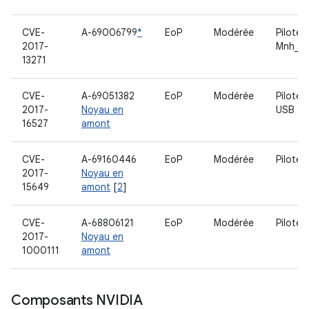
CVE-
A-69006799
*
EoP
Modérée
Pilote
2017-
Mnh_s
13271
CVE-
A-69051382
EoP
Modérée
Pilote 
2017-
Noyau en
USB
16527
amont
CVE-
A-69160446
EoP
Modérée
Pilote 
2017-
Noyau en
15649
amont
[
2
]
CVE-
A-68806121
EoP
Modérée
Pilote 
2017-
Noyau en
1000111
amont
Composants NVIDIA