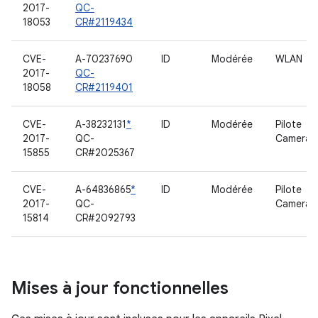
2017-
QC-
18053
CR#2119434
CVE-
A-70237690
ID
Modérée
WLAN
2017-
QC-
18058
CR#2119401
CVE-
A-38232131
*
ID
Modérée
Pilote
2017-
QC-
Camera_
15855
CR#2025367
CVE-
A-64836865
*
ID
Modérée
Pilote
2017-
QC-
Camera_
15814
CR#2092793
Mises à jour fonctionnelles