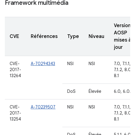
Framework multimédia
Versions
AOSP
CVE
Références
Type
Niveau
mises à
jour
CVE-
A-70294343
NSI
NSI
7.0, 7.1.1,
2017-
7.1.2, 8.0,
13264
8.1
DoS
Élevée
6.0, 6.0.1
CVE-
A-70239507
NSI
NSI
7.0, 7.1.1,
2017-
7.1.2, 8.0,
13254
8.1
DoS
Élevée
5.1.1, 6.0,