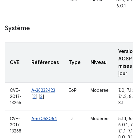
6.0.1
Système
Versions
AOSP
CVE
Références
Type
Niveau
mises à
jour
CVE-
A-36232423
EoP
Modérée
7.0, 7.1.1,
2017-
[
2
] [
3
]
7.1.2, 8.0,
13265
8.1
CVE-
A-67058064
ID
Modérée
5.1.1, 6.0,
2017-
6.0.1, 7.0,
13268
7.1.1, 7.1.2,
8.0, 8.1