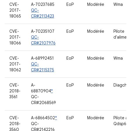
CVE-
A-70237685
EoP
Modérée
Wma
2017-
QC-
18065
CR#2113423
CVE-
A-70235107
EoP
Modérée
Pilote
2017-
QC-
d'aliment
18066
CR#2107976
CVE-
A-68992451
EoP
Modérée
Wma
2017-
QC-
18062
CR#2115375
CVE-
A-
EoP
Modérée
Diagchar
2018-
68870904
*
3561
QC-
CR#2068569
CVE-
A-68664502
*
EoP
Modérée
Pilote au
2018-
QC-
Qdsp6v2
3560
CR#2142216