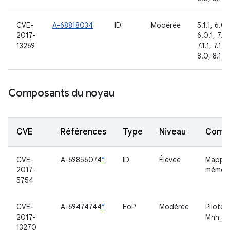
CVE-
A-68818034
ID
Modérée
5.1.1, 6.0,
2017-
6.0.1, 7.0,
13269
7.1.1, 7.1.2,
8.0, 8.1
Composants du noyau
CVE
Références
Type
Niveau
Comp
CVE-
A-69856074
*
ID
Élevée
Mappa
2017-
mémoir
5754
CVE-
A-69474744
*
EoP
Modérée
Pilote
2017-
Mnh_s
13270