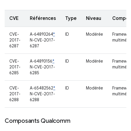
CVE
Références
Type
Niveau
Compon
CVE-
A-64893264
*
ID
Modérée
Framewor
2017-
N-CVE-2017-
multimédi
6287
6287
CVE-
A-64893156
*
ID
Modérée
Framewor
2017-
N-CVE-2017-
multimédi
6285
6285
CVE-
A-65482562
*
ID
Modérée
Framewor
2017-
N-CVE-2017-
multimédi
6288
6288
Composants Qualcomm