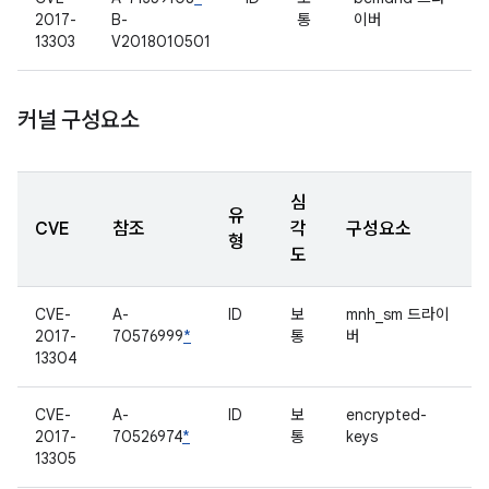
2017-
B-
통
이버
13303
V2018010501
커널 구성요소
심
유
CVE
참조
각
구성요소
형
도
CVE-
A-
ID
보
mnh_sm 드라이
2017-
70576999
*
통
버
13304
CVE-
A-
ID
보
encrypted-
2017-
70526974
*
통
keys
13305