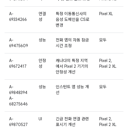
A-
연결
특정 이동통신사의
Pixel XL
69334266
성
음성 도메인을 CS로
변경
A-
성능
전화 앱의 자동 잠금
모두
69475609
시간 조정
A-
안정
캐나다의 특정 지역
Pixel 2,
69672417
성
에서 Pixel 2 기기의
Pixel 2 XL
안정성 개선
A-
성능
인스턴트 앱 성능 개
모두
69848394
선
A-
68275646
A-
UI
긴급 전화 연결 관련
Pixel 2,
69870527
표시기 개선
Pixel 2 XL