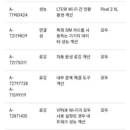
A-
성능
LTE와 Wi-Fi 간 전환
Pixel 2 XL
71983424
환경 개선
A-
연결
특정 SIM 카드를 사
모두
72119809
성
용하는 기기의 데이
터 성능 개선
A-
로깅
자동 완성 로깅 개선
모두
72175011
A-
로깅
내부 문제 해결 도구
모두
72797728
개선
A-
71599119
A-
로깅
VPN과 Wi-Fi가 모두
모두
72871435
사용 설정된 경우 네
트워크 성능 개선