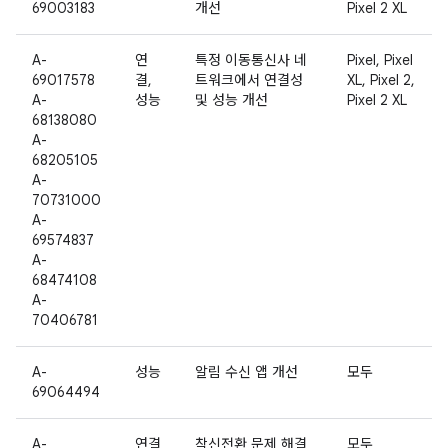
69003183
개선
Pixel 2 XL
A-
연
특정 이동통신사 네
Pixel, Pixel
69017578
결,
트워크에서 연결성
XL, Pixel 2,
A-
성능
및 성능 개선
Pixel 2 XL
68138080
A-
68205105
A-
70731000
A-
69574837
A-
68474108
A-
70406781
A-
성능
알림 수신 앱 개선
모두
69064494
A-
연결
착신전환 문제 해결
모두