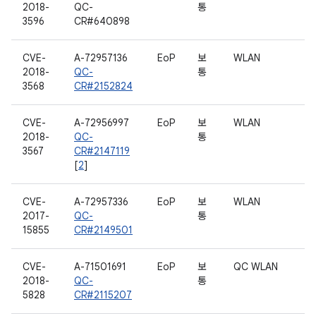
2018-
QC-
통
3596
CR#640898
CVE-
A-72957136
EoP
보
WLAN
2018-
QC-
통
3568
CR#2152824
CVE-
A-72956997
EoP
보
WLAN
2018-
QC-
통
3567
CR#2147119
[
2
]
CVE-
A-72957336
EoP
보
WLAN
2017-
QC-
통
15855
CR#2149501
CVE-
A-71501691
EoP
보
QC WLAN
2018-
QC-
통
5828
CR#2115207