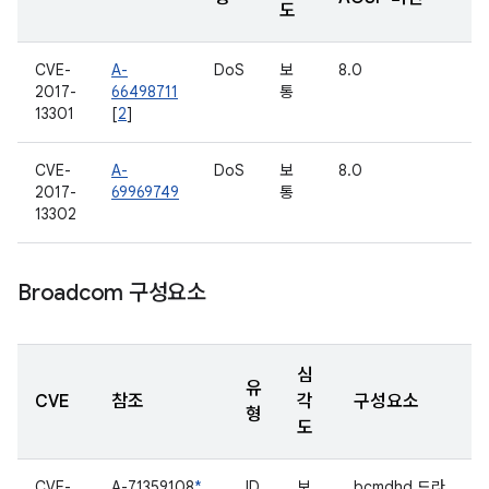
도
CVE-
A-
DoS
보
8.0
2017-
66498711
통
13301
[
2
]
CVE-
A-
DoS
보
8.0
2017-
69969749
통
13302
Broadcom 구성요소
심
유
CVE
참조
각
구성요소
형
도
CVE-
A-71359108
*
ID
보
bcmdhd 드라