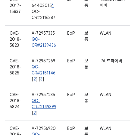
2017-
64403015
*
통
이버
15837
QC-
CR#2116387
CVE-
A-72957335
EoP
보
WLAN
2018-
QC-
통
5823
CR#2139436
CVE-
A-72957269
EoP
보
IPA 드라이버
2018-
QC-
통
5825
CR#2151146
[
2
] [
3
]
CVE-
A-72957235
EoP
보
WLAN
2018-
QC-
통
5824
CR#2149399
[
2
]
CVE-
A-72956920
EoP
보
WLAN
2018-
QC-
통