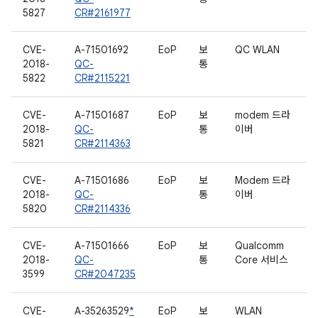
5827
CR#2161977
CVE-
A-71501692
EoP
보
QC WLAN
2018-
QC-
통
5822
CR#2115221
CVE-
A-71501687
EoP
보
modem 드라
2018-
QC-
통
이버
5821
CR#2114363
CVE-
A-71501686
EoP
보
Modem 드라
2018-
QC-
통
이버
5820
CR#2114336
CVE-
A-71501666
EoP
보
Qualcomm
2018-
QC-
통
Core 서비스
3599
CR#2047235
CVE-
A-35263529
*
EoP
보
WLAN