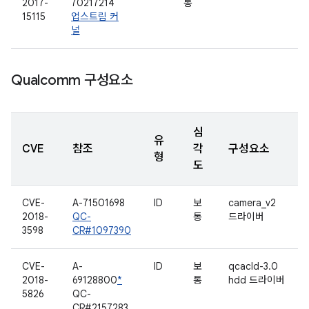
2017-
70217214
통
15115
업스트림 커
널
Qualcomm 구성요소
심
유
CVE
참조
각
구성요소
형
도
CVE-
A-71501698
ID
보
camera_v2
2018-
QC-
통
드라이버
3598
CR#1097390
CVE-
A-
ID
보
qcacld-3.0
2018-
69128800
*
통
hdd 드라이버
5826
QC-
CR#2157283