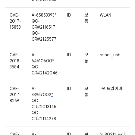
CVE-
A-65853393
*
ID
보
WLAN
2017-
QC-
통
15853
CR#2116517
QC-
CR#2125577
CVE-
A-
ID
보
rmnet_usb
2018-
64610600
*
통
3584
QC-
CR#2142046
CVE-
A-
ID
보
IPA 드라이버
2017-
33967002
*
통
8269
QC-
CR#2013145
QC-
CR#2114278
CVE-
A-
ID
보
NL80211 드라